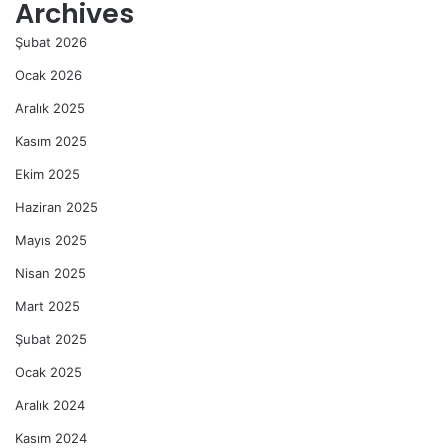
Archives
Şubat 2026
Ocak 2026
Aralık 2025
Kasım 2025
Ekim 2025
Haziran 2025
Mayıs 2025
Nisan 2025
Mart 2025
Şubat 2025
Ocak 2025
Aralık 2024
Kasım 2024