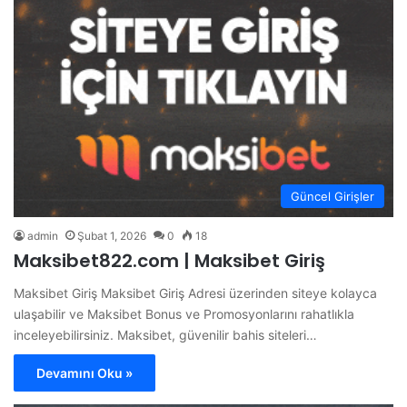
Güncel Girişler
admin
Şubat 1, 2026
0
18
Maksibet822.com | Maksibet Giriş
Maksibet Giriş Maksibet Giriş Adresi üzerinden siteye kolayca
ulaşabilir ve Maksibet Bonus ve Promosyonlarını rahatlıkla
inceleyebilirsiniz. Maksibet, güvenilir bahis siteleri…
Devamını Oku »