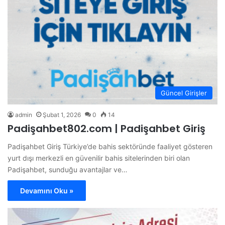
Güncel Girişler
admin
Şubat 1, 2026
0
14
Padişahbet802.com | Padişahbet Giriş
Padişahbet Giriş Türkiye’de bahis sektöründe faaliyet gösteren
yurt dışı merkezli en güvenilir bahis sitelerinden biri olan
Padişahbet, sunduğu avantajlar ve…
Devamını Oku »