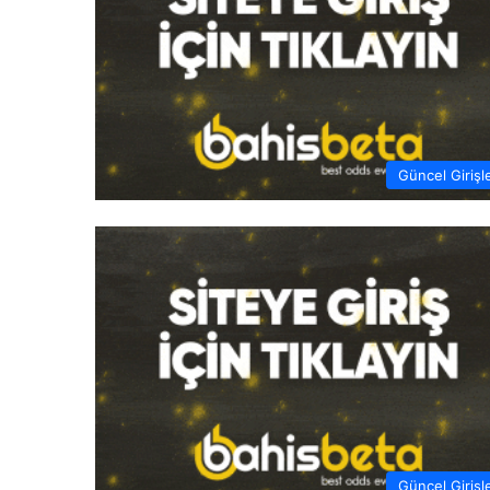
Güncel Girişl
Güncel Girişl