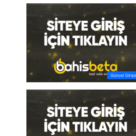
Güncel Girişl