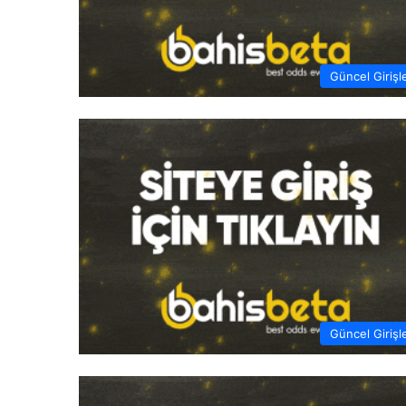
Güncel Girişl
Güncel Girişl