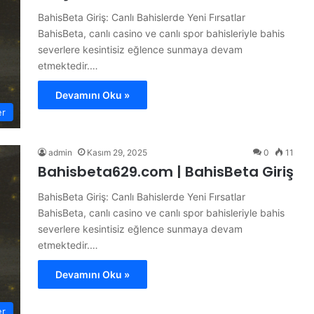
BahisBeta Giriş: Canlı Bahislerde Yeni Fırsatlar
BahisBeta, canlı casino ve canlı spor bahisleriyle bahis
severlere kesintisiz eğlence sunmaya devam
etmektedir.…
Devamını Oku »
er
admin
Kasım 29, 2025
0
11
Bahisbeta629.com | BahisBeta Giriş
BahisBeta Giriş: Canlı Bahislerde Yeni Fırsatlar
BahisBeta, canlı casino ve canlı spor bahisleriyle bahis
severlere kesintisiz eğlence sunmaya devam
etmektedir.…
Devamını Oku »
er