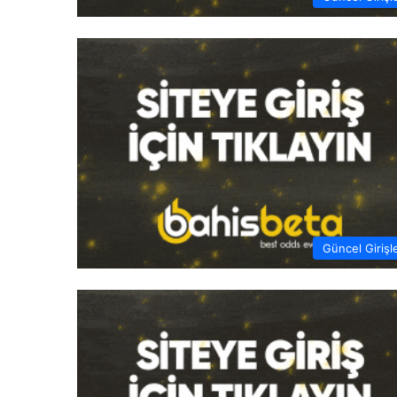
Güncel Girişl