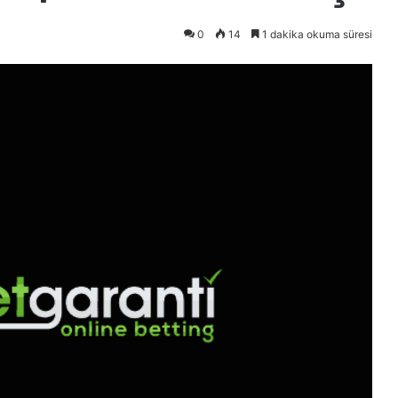
0
14
1 dakika okuma süresi