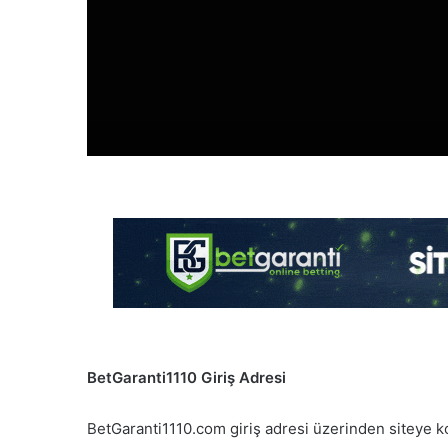
BetGaranti1110 Giriş Adresi
BetGaranti1110.com giriş adresi üzerinden siteye ko