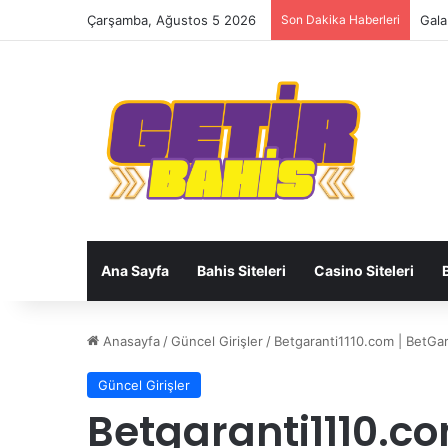
Çarşamba, Ağustos 5 2026
Son Dakika Haberleri
Gala
Ana Sayfa
Bahis Siteleri
Casino Siteleri
Anasayfa
/
Güncel Girişler
/
Betgaranti1110.com | BetGar
Güncel Girişler
Betgaranti1110.co