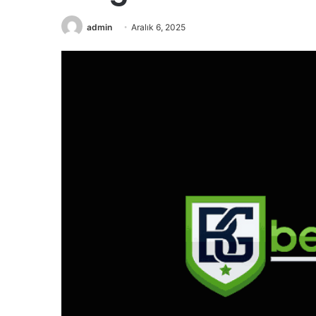
admin
Aralık 6, 2025