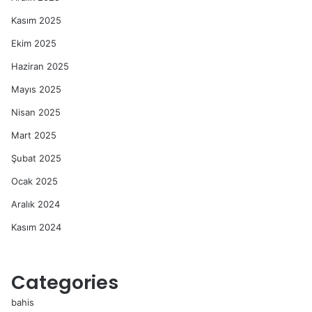
Kasım 2025
Ekim 2025
Haziran 2025
Mayıs 2025
Nisan 2025
Mart 2025
Şubat 2025
Ocak 2025
Aralık 2024
Kasım 2024
Categories
bahis