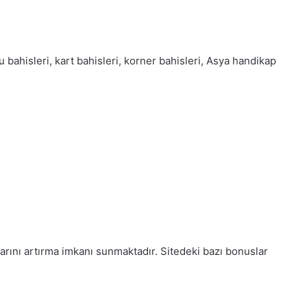
 bahisleri, kart bahisleri, korner bahisleri, Asya handikap
çlarını artırma imkanı sunmaktadır. Sitedeki bazı bonuslar