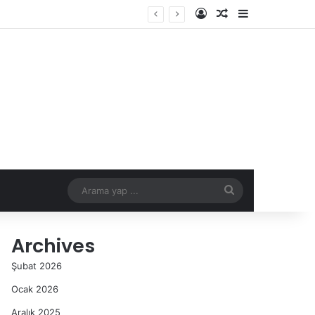
Kayıt Ol
Rastgele Makale
Kenar Bölme
Arama
yap
Archives
...
Şubat 2026
Ocak 2026
Aralık 2025