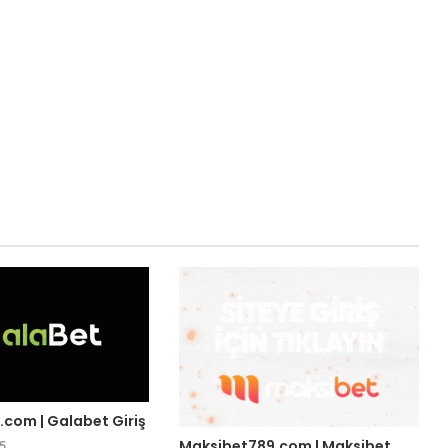
.com | Galabet Giriş
Maksibet789.com | Maksibet
25