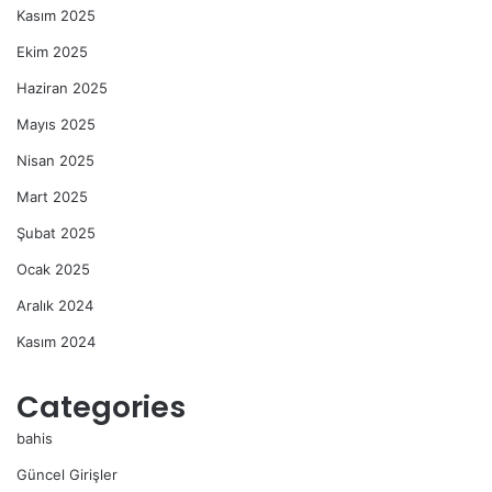
Kasım 2025
Ekim 2025
Haziran 2025
Mayıs 2025
Nisan 2025
Mart 2025
Şubat 2025
Ocak 2025
Aralık 2024
Kasım 2024
Categories
bahis
Güncel Girişler