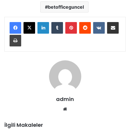
betofficeguncel
LinkedIn
Tumblr
Pinterest
Reddit
VKontakte
E-Posta ile paylaş
Yazdır
admin
Web
sitesi
İlgili Makaleler