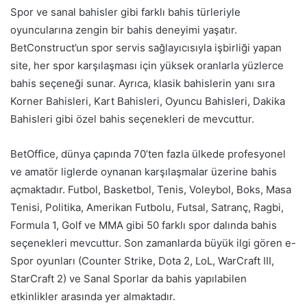
Spor ve sanal bahisler gibi farklı bahis türleriyle
oyuncularına zengin bir bahis deneyimi yaşatır.
BetConstruct’un spor servis sağlayıcısıyla işbirliği yapan
site, her spor karşılaşması için yüksek oranlarla yüzlerce
bahis seçeneği sunar. Ayrıca, klasik bahislerin yanı sıra
Korner Bahisleri, Kart Bahisleri, Oyuncu Bahisleri, Dakika
Bahisleri gibi özel bahis seçenekleri de mevcuttur.
BetOffice, dünya çapında 70’ten fazla ülkede profesyonel
ve amatör liglerde oynanan karşılaşmalar üzerine bahis
açmaktadır. Futbol, Basketbol, Tenis, Voleybol, Boks, Masa
Tenisi, Politika, Amerikan Futbolu, Futsal, Satranç, Ragbi,
Formula 1, Golf ve MMA gibi 50 farklı spor dalında bahis
seçenekleri mevcuttur. Son zamanlarda büyük ilgi gören e-
Spor oyunları (Counter Strike, Dota 2, LoL, WarCraft III,
StarCraft 2) ve Sanal Sporlar da bahis yapılabilen
etkinlikler arasında yer almaktadır.