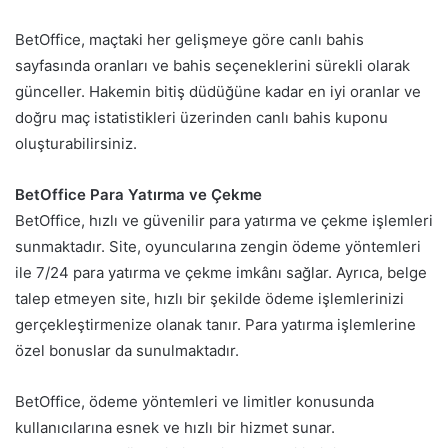
BetOffice, maçtaki her gelişmeye göre canlı bahis
sayfasında oranları ve bahis seçeneklerini sürekli olarak
günceller. Hakemin bitiş düdüğüne kadar en iyi oranlar ve
doğru maç istatistikleri üzerinden canlı bahis kuponu
oluşturabilirsiniz.
BetOffice Para Yatırma ve Çekme
BetOffice, hızlı ve güvenilir para yatırma ve çekme işlemleri
sunmaktadır. Site, oyuncularına zengin ödeme yöntemleri
ile 7/24 para yatırma ve çekme imkânı sağlar. Ayrıca, belge
talep etmeyen site, hızlı bir şekilde ödeme işlemlerinizi
gerçekleştirmenize olanak tanır. Para yatırma işlemlerine
özel bonuslar da sunulmaktadır.
BetOffice, ödeme yöntemleri ve limitler konusunda
kullanıcılarına esnek ve hızlı bir hizmet sunar.