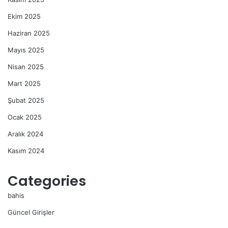
Ekim 2025
Haziran 2025
Mayıs 2025
Nisan 2025
Mart 2025
Şubat 2025
Ocak 2025
Aralık 2024
Kasım 2024
Categories
bahis
Güncel Girişler