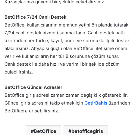
Kazançlarınızı güvenli bir şekilde çekebilirsiniz.
BetOffice 7/24 Canlı Destek
BetOffice, kullanıcılarının memnuniyetini ön planda tutarak
7/24 canlı destek hizmeti sunmaktadır. Canlı destek hattı
üzerinden her türlü şikayet, öneri ve sorunuzla ilgili destek
alabilirsiniz. Altyapısı güçlü olan BetOffice, iletişime önem
verir ve kullanıcıların her türlü sorununa çözüm sunar.
Canlı destek ile daha hızlı ve verimli bir şekilde çözüm
bulabilirsiniz.
BetOffice Güncel Adresleri
BetOffice giriş adresi zaman zaman değişiklik gösterebilir.
Güncel giriş adresini takip etmek için
GetirBahis
üzerinden
BetOffice’e erişebilirsiniz.
BetOffice
betofficegiris