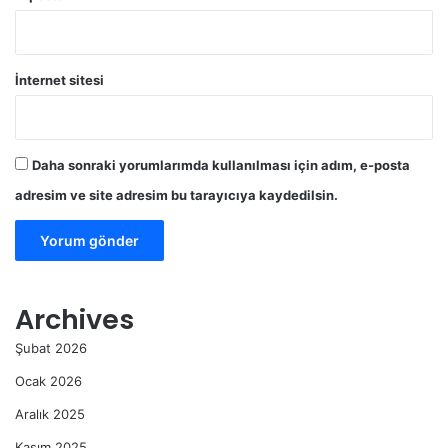
İnternet sitesi
Daha sonraki yorumlarımda kullanılması için adım, e-posta
adresim ve site adresim bu tarayıcıya kaydedilsin.
Archives
Şubat 2026
Ocak 2026
Aralık 2025
Kasım 2025