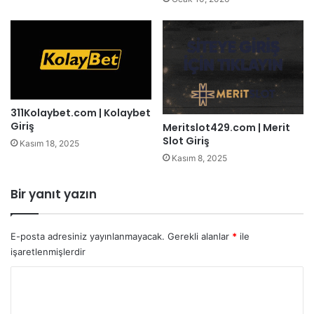
311Kolaybet.com | Kolaybet
Giriş
Meritslot429.com | Merit
Slot Giriş
Kasım 18, 2025
Kasım 8, 2025
Bir yanıt yazın
E-posta adresiniz yayınlanmayacak.
Gerekli alanlar
*
ile
işaretlenmişlerdir
Y
o