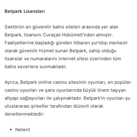
Betpark Lisansları
Sektörün en güvenilir bahis siteleri arasında yer alan
Betpark, lisansını Curaçao Hükümeti’nden almıştır.
Faaliyetlerine başladığı günden itibaren yurtdışı merkezli
olarak güvenilir hizmet sunan Betpark, sahip olduğu
lisanslar ve numaralarını internet sitesi üzerinden tüm
bahis severlere sunmaktadır.
Ayrıca, Betpark online casino sitesinin oyunları, en popüler
casino oyunları ve şans oyunlarında büyük önem taşıyan
altyapı sağlayıcıları ile çalışmaktadır. Betpark’ın oyunları şu
uluslararası şirketler tarafından düzenli olarak
denetlenmektedir:
Netent