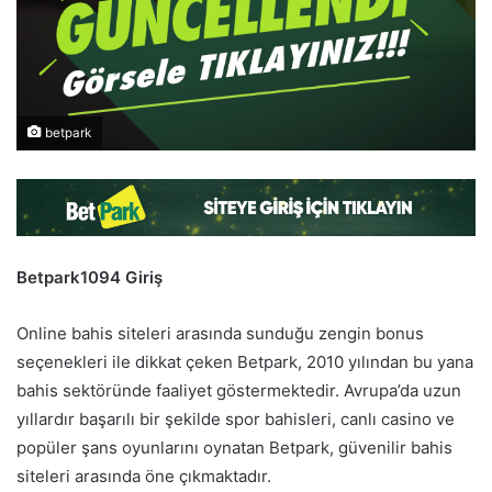
betpark
Betpark1094 Giriş
Online bahis siteleri arasında sunduğu zengin bonus
seçenekleri ile dikkat çeken Betpark, 2010 yılından bu yana
bahis sektöründe faaliyet göstermektedir. Avrupa’da uzun
yıllardır başarılı bir şekilde spor bahisleri, canlı casino ve
popüler şans oyunlarını oynatan Betpark, güvenilir bahis
siteleri arasında öne çıkmaktadır.