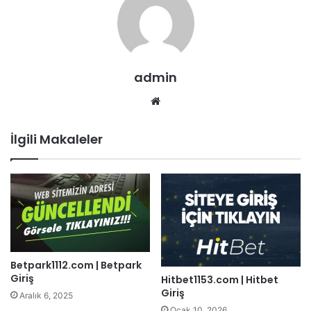
admin
Web
sitesi
İlgili Makaleler
Betpark1112.com | Betpark
Giriş
Hitbet1153.com | Hitbet
Giriş
Aralık 6, 2025
Ocak 10, 2026