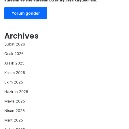
Archives
Şubat 2026
Ocak 2026
Aralık 2025
Kasım 2025
Ekim 2025
Haziran 2025
Mayıs 2025
Nisan 2025
Mart 2025