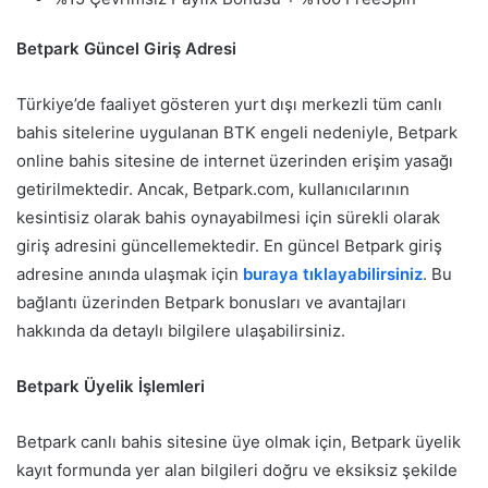
Betpark Güncel Giriş Adresi
Türkiye’de faaliyet gösteren yurt dışı merkezli tüm canlı
bahis sitelerine uygulanan BTK engeli nedeniyle, Betpark
online bahis sitesine de internet üzerinden erişim yasağı
getirilmektedir. Ancak, Betpark.com, kullanıcılarının
kesintisiz olarak bahis oynayabilmesi için sürekli olarak
giriş adresini güncellemektedir. En güncel Betpark giriş
adresine anında ulaşmak için
buraya tıklayabilirsiniz
. Bu
bağlantı üzerinden Betpark bonusları ve avantajları
hakkında da detaylı bilgilere ulaşabilirsiniz.
Betpark Üyelik İşlemleri
Betpark canlı bahis sitesine üye olmak için, Betpark üyelik
kayıt formunda yer alan bilgileri doğru ve eksiksiz şekilde