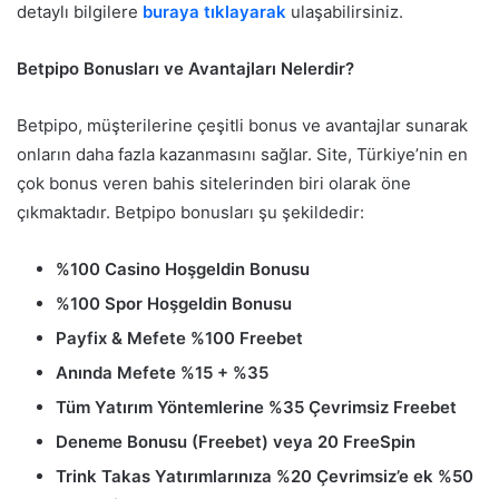
detaylı bilgilere
buraya tıklayarak
ulaşabilirsiniz.
Betpipo Bonusları ve Avantajları Nelerdir?
Betpipo, müşterilerine çeşitli bonus ve avantajlar sunarak
onların daha fazla kazanmasını sağlar. Site, Türkiye’nin en
çok bonus veren bahis sitelerinden biri olarak öne
çıkmaktadır. Betpipo bonusları şu şekildedir:
%100 Casino Hoşgeldin Bonusu
%100 Spor Hoşgeldin Bonusu
Payfix & Mefete %100 Freebet
Anında Mefete %15 + %35
Tüm Yatırım Yöntemlerine %35 Çevrimsiz Freebet
Deneme Bonusu (Freebet) veya 20 FreeSpin
Trink Takas Yatırımlarınıza %20 Çevrimsiz’e ek %50