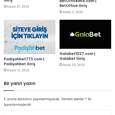
Giriş
BetOffice964.com |
BetOffice Giriş
Kasım 27, 2025
Aralık 3, 2025
Galabet1027.com |
Galabet Giriş
Padişahbet773.com |
Padişahbet Giriş
Aralık 23, 2025
Kasım 13, 2025
Bir yanıt yazın
E-posta adresiniz yayınlanmayacak.
Gerekli alanlar
*
ile
işaretlenmişlerdir
Y