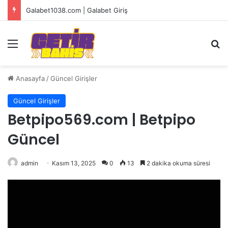
Galabet1038.com | Galabet Giriş
Menü
Ar
Anasayfa
/
Güncel Girişler
Güncel Girişler
Betpipo569.com | Betpipo
Güncel
admin
Kasım 13, 2025
0
13
2 dakika okuma süresi