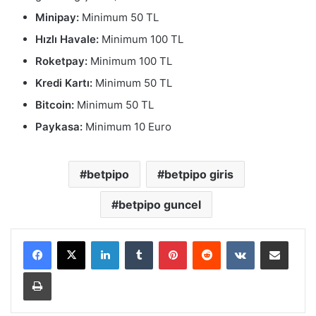
Minipay:
Minimum 50 TL
Hızlı Havale:
Minimum 100 TL
Roketpay:
Minimum 100 TL
Kredi Kartı:
Minimum 50 TL
Bitcoin:
Minimum 50 TL
Paykasa:
Minimum 10 Euro
betpipo
betpipo giris
betpipo guncel
LinkedIn
Tumblr
Pinterest
Reddit
VKontakte
E-Posta ile paylaş
Yazdır