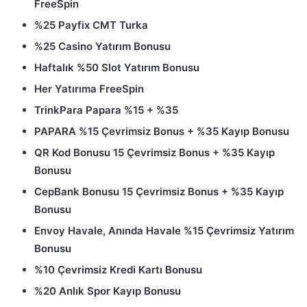
FreeSpin
%25 Payfix CMT Turka
%25 Casino Yatırım Bonusu
Haftalık %50 Slot Yatırım Bonusu
Her Yatırıma FreeSpin
TrinkPara Papara %15 + %35
PAPARA %15 Çevrimsiz Bonus + %35 Kayıp Bonusu
QR Kod Bonusu 15 Çevrimsiz Bonus + %35 Kayıp
Bonusu
CepBank Bonusu 15 Çevrimsiz Bonus + %35 Kayıp
Bonusu
Envoy Havale, Anında Havale %15 Çevrimsiz Yatırım
Bonusu
%10 Çevrimsiz Kredi Kartı Bonusu
%20 Anlık Spor Kayıp Bonusu