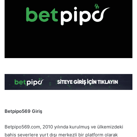
Betpipo569 Giriş
Betpipo569.com, 2010 yılında kurulmuş ve ülkemizdeki
bahis severlere yurt dışı merkezli bir platform olarak