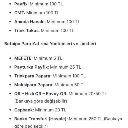
Payfix:
Minimum 100 TL
CMT:
Minimum 100 TL
Anında Havale:
Minimum 100 TL
Trink Takas:
Minimum 100 TL
Betpipo Para Yatırma Yöntemleri ve Limitleri
MEFETE:
Minimum 5 TL
Payturka Payfix:
Minimum 25 TL
Trinkpara Papara:
Minimum 100 TL
Maksipara Papara:
Minimum 50 TL
QR – Hızlı QR – Envoy QR:
Minimum 20-50 TL
(Bankaya göre değişebilir)
Cepbank:
Minimum 20 TL
Banka Transferi (Havale):
Minimum 250 TL (Bankaya
göre değişebilir)