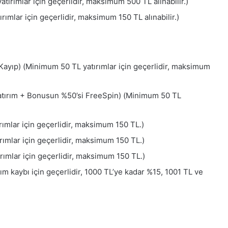
ırımlar için geçerlidir, maksimum 500 TL alınabilir.)
ımlar için geçerlidir, maksimum 150 TL alınabilir.)
ayıp) (Minimum 50 TL yatırımlar için geçerlidir, maksimum
tırım + Bonusun %50’si FreeSpin) (Minimum 50 TL
ımlar için geçerlidir, maksimum 150 TL.)
ımlar için geçerlidir, maksimum 150 TL.)
ımlar için geçerlidir, maksimum 150 TL.)
m kaybı için geçerlidir, 1000 TL’ye kadar %15, 1001 TL ve