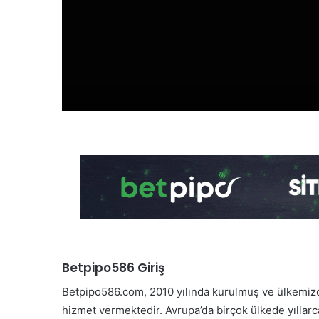
Betpipo586 Giriş
Betpipo586.com, 2010 yılında kurulmuş ve ülkemizde
hizmet vermektedir. Avrupa’da birçok ülkede yıllarca