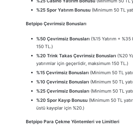
%25 Casino Yatırım Bonusu
(Minimum 50 TL yat
%25 Spor Yatırım Bonusu
(Minimum 50 TL yatır
Betpipo Çevrimsiz Bonusları
%50 Çevrimsiz Bonusları
(%15 Yatırım + %35 K
150 TL.)
%20 Trink Takas Çevrimsiz Bonusları
(%20 Ya
yatırımlar için geçerlidir, maksimum 150 TL.)
%15 Çevrimsiz Bonusları
(Minimum 50 TL yatır
%10 Çevrimsiz Bonusları
(Minimum 50 TL yatır
%25 Çevrimsiz Bonusları
(Minimum 50 TL yatır
%20 Spor Kayıp Bonusu
(Minimum 50 TL yatırı
üstü kayıplar için %20.)
Betpipo Para Çekme Yöntemleri ve Limitleri