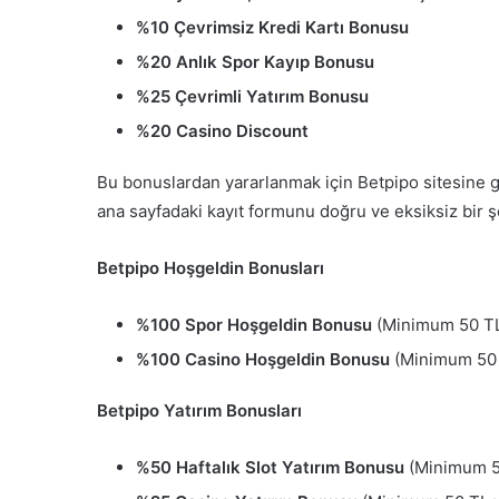
%10 Çevrimsiz Kredi Kartı Bonusu
%20 Anlık Spor Kayıp Bonusu
%25 Çevrimli Yatırım Bonusu
%20 Casino Discount
Bu bonuslardan yararlanmak için Betpipo sitesine giri
ana sayfadaki kayıt formunu doğru ve eksiksiz bir ş
Betpipo Hoşgeldin Bonusları
%100 Spor Hoşgeldin Bonusu
(Minimum 50 TL y
%100 Casino Hoşgeldin Bonusu
(Minimum 50 TL
Betpipo Yatırım Bonusları
%50 Haftalık Slot Yatırım Bonusu
(Minimum 50 