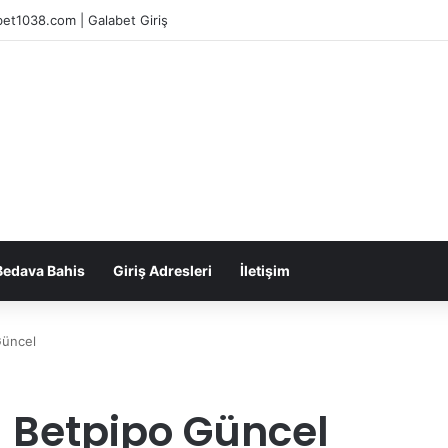
bet1038.com | Galabet Giriş
Bedava Bahis
Giriş Adresleri
İletişim
Güncel
 Betpipo Güncel