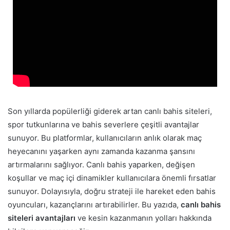
Son yıllarda popülerliği giderek artan canlı bahis siteleri,
spor tutkunlarına ve bahis severlere çeşitli avantajlar
sunuyor. Bu platformlar, kullanıcıların anlık olarak maç
heyecanını yaşarken aynı zamanda kazanma şansını
artırmalarını sağlıyor. Canlı bahis yaparken, değişen
koşullar ve maç içi dinamikler kullanıcılara önemli fırsatlar
sunuyor. Dolayısıyla, doğru strateji ile hareket eden bahis
oyuncuları, kazançlarını artırabilirler. Bu yazıda,
canlı bahis
siteleri avantajları
ve kesin kazanmanın yolları hakkında