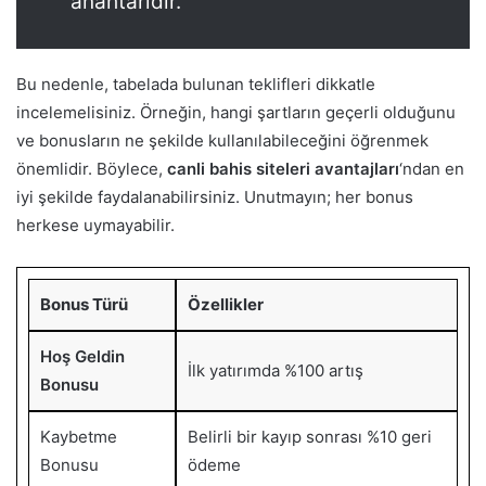
anahtarıdır.”
Bu nedenle, tabelada bulunan teklifleri dikkatle
incelemelisiniz. Örneğin, hangi şartların geçerli olduğunu
ve bonusların ne şekilde kullanılabileceğini öğrenmek
önemlidir. Böylece,
canli bahis siteleri avantajları
‘ndan en
iyi şekilde faydalanabilirsiniz. Unutmayın; her bonus
herkese uymayabilir.
Bonus Türü
Özellikler
Hoş Geldin
İlk yatırımda %100 artış
Bonusu
Kaybetme
Belirli bir kayıp sonrası %10 geri
Bonusu
ödeme