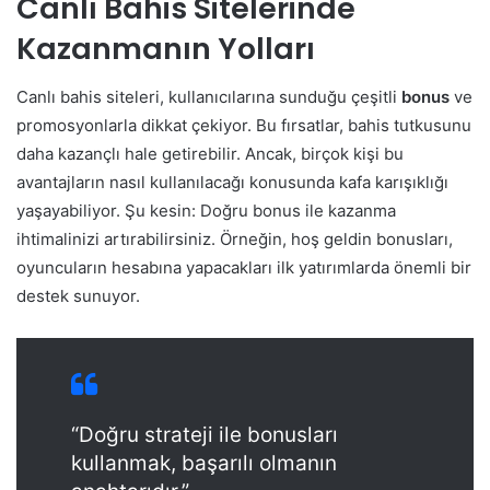
Canlı Bahis Sitelerinde
Kazanmanın Yolları
Canlı bahis siteleri, kullanıcılarına sunduğu çeşitli
bonus
ve
promosyonlarla dikkat çekiyor. Bu fırsatlar, bahis tutkusunu
daha kazançlı hale getirebilir. Ancak, birçok kişi bu
avantajların nasıl kullanılacağı konusunda kafa karışıklığı
yaşayabiliyor. Şu kesin: Doğru bonus ile kazanma
ihtimalinizi artırabilirsiniz. Örneğin, hoş geldin bonusları,
oyuncuların hesabına yapacakları ilk yatırımlarda önemli bir
destek sunuyor.
“Doğru strateji ile bonusları
kullanmak, başarılı olmanın