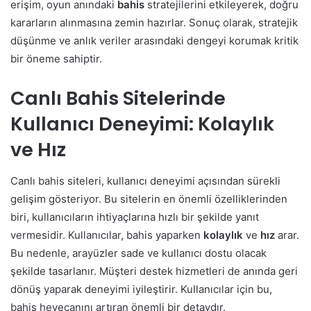
erişim, oyun anındaki
bahis
stratejilerini etkileyerek, doğru
kararların alınmasına zemin hazırlar. Sonuç olarak, stratejik
düşünme ve anlık veriler arasındaki dengeyi korumak kritik
bir öneme sahiptir.
Canlı Bahis Sitelerinde
Kullanıcı Deneyimi: Kolaylık
ve Hız
Canlı bahis siteleri, kullanıcı deneyimi açısından sürekli
gelişim gösteriyor. Bu sitelerin en önemli özelliklerinden
biri, kullanıcıların ihtiyaçlarına hızlı bir şekilde yanıt
vermesidir. Kullanıcılar, bahis yaparken
kolaylık
ve
hız
arar.
Bu nedenle, arayüzler sade ve kullanıcı dostu olacak
şekilde tasarlanır. Müşteri destek hizmetleri de anında geri
dönüş yaparak deneyimi iyileştirir. Kullanıcılar için bu,
bahis heyecanını artıran önemli bir detaydır.