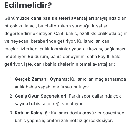
Edilmelidir?
Günümüzde
canlı bahis siteleri avantajları
arayışında olan
birçok kullanıcı, bu platformların sunduğu fırsatları
değerlendirmek istiyor. Canlı bahis, özellikle anlık etkileşim
ve heyecanı beraberinde getiriyor. Kullanıcılar, canlı
maçları izlerken, anlık tahminler yaparak kazanç sağlamayı
hedefliyor. Bu durum, bahis deneyimini daha keyifli hale
getiriyor. İşte, canlı bahis sitelerinin temel avantajları:
Gerçek Zamanlı Oynama:
Kullanıcılar, maç esnasında
anlık bahis yapabilme fırsatı buluyor.
Geniş Oyun Seçenekleri:
Farklı spor dallarında çok
sayıda bahis seçeneği sunuluyor.
Katılım Kolaylığı:
Kullanıcı dostu arayüzler sayesinde
bahis yapma işlemleri zahmetsiz gerçekleşiyor.