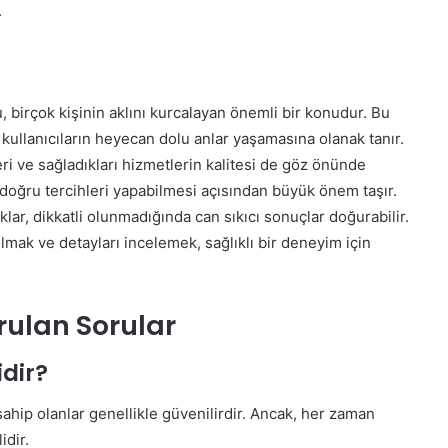
.
su, birçok kişinin aklını kurcalayan önemli bir konudur. Bu
kullanıcıların heyecan dolu anlar yaşamasına olanak tanır.
leri ve sağladıkları hizmetlerin kalitesi de göz önünde
ı, doğru tercihleri yapabilmesi açısından büyük önem taşır.
ıklar, dikkatli olunmadığında can sıkıcı sonuçlar doğurabilir.
 olmak ve detayları incelemek, sağlıklı bir deneyim için
rulan Sorular
idir?
ra sahip olanlar genellikle güvenilirdir. Ancak, her zaman
idir.