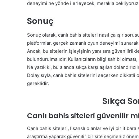
deneyimi ne yönde ilerleyecek, merakla bekliyoruz
Sonuç
Sonuç olarak, canlı bahis siteleri nasıl çalışır soru
platformlar, gerçek zamanlı oyun deneyimi sunarak 
Ancak, bu sitelerin işleyişinin yanı sıra güvenilirlik
bulundurulmalıdır. Kullanıcıların bilgi sahibi olmas
Ne yazık ki, bu alanda sıkça karşılaşılan dolandırıcıl
Dolayısıyla, canlı bahis sitelerini seçerken dikkatli
gereklidir.
Sıkça So
Canlı bahis siteleri güvenilir m
Canlı bahis siteleri, lisanslı olanlar ve iyi bir itiba
araştırma yaparak güvenilir bir site seçmeniz öneml