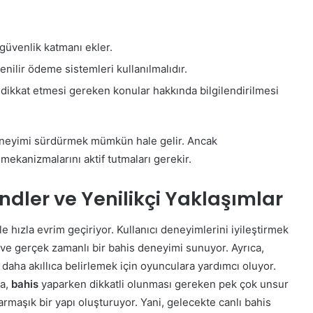
güvenlik katmanı ekler.
nilir ödeme sistemleri kullanılmalıdır.
 dikkat etmesi gereken konular hakkında bilgilendirilmesi
eyimi sürdürmek mümkün hale gelir. Ancak
mekanizmalarını aktif tutmaları gerekir.
ndler ve Yenilikçi Yaklaşımlar
le hızla evrim geçiriyor. Kullanıcı deneyimlerini iyileştirmek
 ve gerçek zamanlı bir bahis deneyimi sunuyor. Ayrıca,
i daha akıllıca belirlemek için oyunculara yardımcı oluyor.
da,
bahis
yaparken dikkatli olunması gereken pek çok unsur
karmaşık bir yapı oluşturuyor. Yani, gelecekte canlı bahis