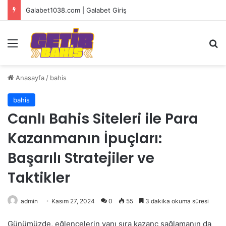
Galabet1038.com | Galabet Giriş
Menü
Ar
Anasayfa
/
bahis
bahis
Canlı Bahis Siteleri ile Para
Kazanmanın İpuçları:
Başarılı Stratejiler ve
Taktikler
admin
Kasım 27, 2024
0
55
3 dakika okuma süresi
Günümüzde, eğlencelerin yanı sıra kazanç sağlamanın da