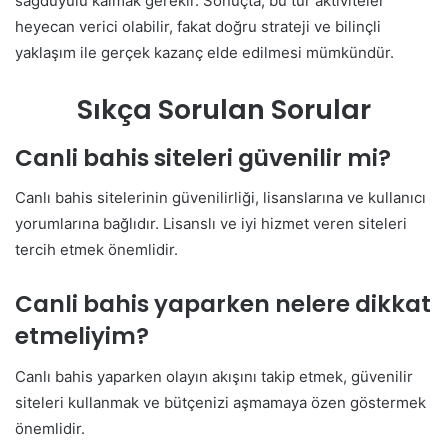
sağduyulu kalmak gerekir. Sonuçta, bu tür aktiviteler
heyecan verici olabilir, fakat doğru strateji ve bilinçli
yaklaşım ile gerçek kazanç elde edilmesi mümkündür.
Sıkça Sorulan Sorular
Canli bahis siteleri güvenilir mi?
Canlı bahis sitelerinin güvenilirliği, lisanslarına ve kullanıcı
yorumlarına bağlıdır. Lisanslı ve iyi hizmet veren siteleri
tercih etmek önemlidir.
Canli bahis yaparken nelere dikkat
etmeliyim?
Canlı bahis yaparken olayın akışını takip etmek, güvenilir
siteleri kullanmak ve bütçenizi aşmamaya özen göstermek
önemlidir.