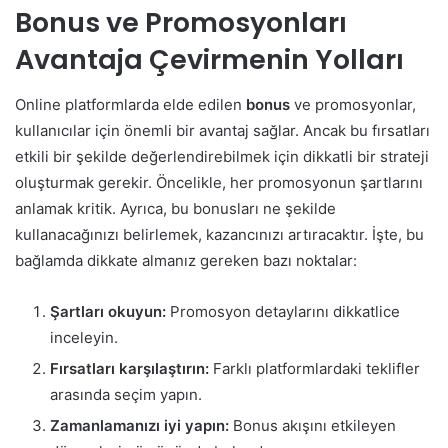
Bonus ve Promosyonları
Avantaja Çevirmenin Yolları
Online platformlarda elde edilen
bonus
ve promosyonlar,
kullanıcılar için önemli bir avantaj sağlar. Ancak bu fırsatları
etkili bir şekilde değerlendirebilmek için dikkatli bir strateji
oluşturmak gerekir. Öncelikle, her promosyonun şartlarını
anlamak kritik. Ayrıca, bu bonusları ne şekilde
kullanacağınızı belirlemek, kazancınızı artıracaktır. İşte, bu
bağlamda dikkate almanız gereken bazı noktalar:
Şartları okuyun:
Promosyon detaylarını dikkatlice
inceleyin.
Fırsatları karşılaştırın:
Farklı platformlardaki teklifler
arasında seçim yapın.
Zamanlamanızı iyi yapın:
Bonus akışını etkileyen