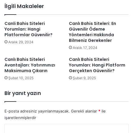
İlgili Makaleler
Canli Bahis Siteleri
Canlı Bahis Siteleri: En
Yorumları: Hangi
Güvenilir Ödeme
Platformlar Güvenilir?
Yöntemleri Hakkında
Bilmeniz Gerekenler
Aralık 29, 2024
Aralık 17, 2024
Canlı Bahis Siteleri
Canlı Bahis Siteleri
Avantajları: Yatırımınızı
Yorumları: Hangi Platform
Maksimuma Çıkarın
Gerçekten Güvenilir?
Şubat 10, 2025
Şubat 9, 2025
Bir yanıt yazın
E-posta adresiniz yayınlanmayacak.
Gerekli alanlar
*
ile
işaretlenmişlerdir
Y