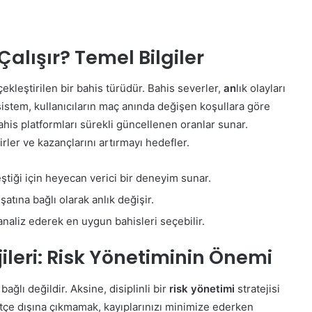
Çalışır? Temel Bilgiler
kleştirilen bir bahis türüdür. Bahis severler,
an
lık olayları
sistem, kullanıcıların maç anında değişen koşullara göre
ahis platformları sürekli güncellenen oranlar sunar.
irler ve kazançlarını artırmayı hedefler.
tiği için heyecan verici bir deneyim sunar.
atına bağlı olarak anlık değişir.
ı analiz ederek en uygun bahisleri seçebilir.
jileri: Risk Yönetiminin Önemi
ağlı değildir. Aksine, disiplinli bir
risk yönetimi
stratejisi
bütçe dışına çıkmamak, kayıplarınızı minimize ederken