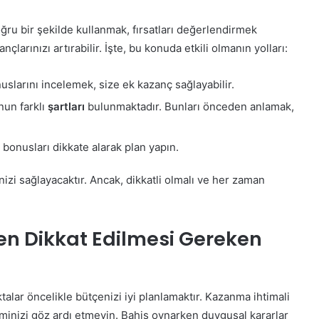
ru bir şekilde kullanmak, fırsatları değerlendirmek
larınızı artırabilir. İşte, bu konuda etkili olmanın yolları:
slarını incelemek, size ek kazanç sağlayabilir.
un farklı
şartları
bulunmaktadır. Bunları önceden anlamak,
 bonusları dikkate alarak plan yapın.
nizi sağlayacaktır. Ancak, dikkatli olmalı ve her zaman
en Dikkat Edilmesi Gereken
alar öncelikle bütçenizi iyi planlamaktır. Kazanma ihtimali
timinizi göz ardı etmeyin. Bahis oynarken duygusal kararlar