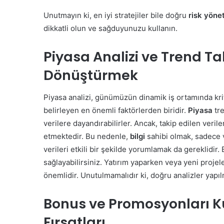
Unutmayın ki, en iyi stratejiler bile doğru
risk yöne
dikkatli olun ve sağduyunuzu kullanın.
Piyasa Analizi ve Trend Tak
Dönüştürmek
Piyasa analizi, günümüzün dinamik iş ortamında krit
belirleyen en önemli faktörlerden biridir.
Piyasa
tre
verilere dayandırabilirler. Ancak, takip edilen veril
etmektedir. Bu nedenle,
bilgi
sahibi olmak, sadece v
verileri etkili bir şekilde yorumlamak da gereklidir
sağlayabilirsiniz. Yatırım yaparken veya yeni proje
önemlidir. Unutulmamalıdır ki, doğru analizler yapıl
Bonus ve Promosyonları Ku
Fırsatları