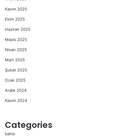
Kasım 2025
Ekim 2025
Haziran 2025
Mayıs 2025
Nisan 2025
Mart 2025
Şubat 2025
Ocak 2025
Aralık 2024
Kasım 2024
Categories
bahis