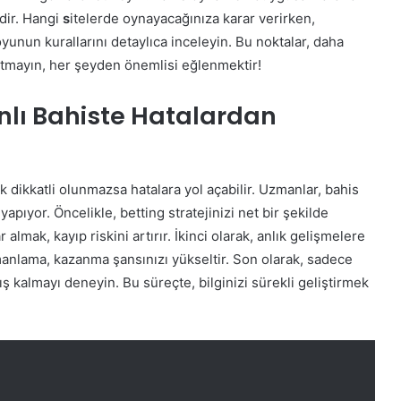
idir. Hangi
s
itelerde oynayacağınıza karar verirken,
oyunun kurallarını detaylıca inceleyin. Bu noktalar, daha
Unutmayın, her şeyden önemlisi eğlenmektir!
nlı Bahiste Hatalardan
 dikkatli olunmazsa hatalara yol açabilir. Uzmanlar, bahis
ıyor. Öncelikle, betting stratejinizi net bir şekilde
almak, kayıp riskini artırır. İkinci olarak, anlık gelişmelere
nlama, kazanma şansınızı yükseltir. Son olarak, sadece
kalmayı deneyin. Bu süreçte, bilginizi sürekli geliştirmek