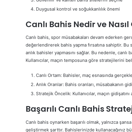
Duygusal kontrol ve soğukkanlılık önemi
Canlı Bahis Nedir ve Nasıl 
Canlı bahis, spor müsabakaları devam ederken gerçe
değerlendirerek bahis yapma fırsatına sahiptir. Bu 
anlık bahisler yapmasını sağlar. Bu nedenle, canlı b
Kullanıcılar, maçın temposuna göre stratejilerini bel
Canlı Ortam: Bahisler, maç esnasında gerçekleş
Anlık Oranlar: Bahis oranları, müsabakanın gidiş
Stratejik Öncelik: Kullanıcılar, maçın gidişatın
Başarılı Canlı Bahis Strate
Canlı bahis oynarken başarılı olmak, yalnızca şansa b
geliştirmek şarttır. Bahislerinizde kullanacağınız 