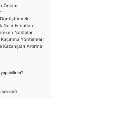
nin Önemi
r
ja Dönüştürmek
Gelir Fırsatları
ereken Noktalar
n Kaçınma Yöntemleri
e Kazançları Artırma
 yapabilirim?
nelerdir?