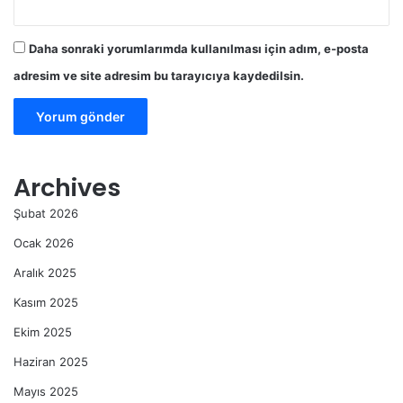
Daha sonraki yorumlarımda kullanılması için adım, e-posta
adresim ve site adresim bu tarayıcıya kaydedilsin.
Archives
Şubat 2026
Ocak 2026
Aralık 2025
Kasım 2025
Ekim 2025
Haziran 2025
Mayıs 2025