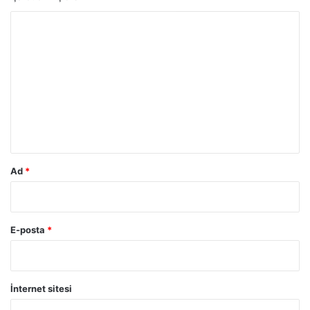
Y
o
r
u
m
*
Ad
*
E-posta
*
İnternet sitesi