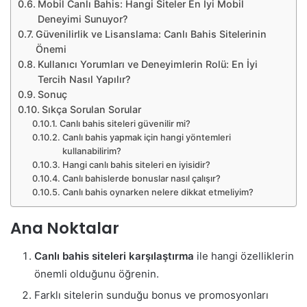
Mobil Canlı Bahis: Hangi Siteler En İyi Mobil
Deneyimi Sunuyor?
Güvenilirlik ve Lisanslama: Canlı Bahis Sitelerinin
Önemi
Kullanıcı Yorumları ve Deneyimlerin Rolü: En İyi
Tercih Nasıl Yapılır?
Sonuç
Sıkça Sorulan Sorular
Canlı bahis siteleri güvenilir mi?
Canlı bahis yapmak için hangi yöntemleri
kullanabilirim?
Hangi canlı bahis siteleri en iyisidir?
Canlı bahislerde bonuslar nasıl çalışır?
Canlı bahis oynarken nelere dikkat etmeliyim?
Ana Noktalar
Canlı bahis siteleri karşılaştırma
ile hangi özelliklerin
önemli olduğunu öğrenin.
Farklı sitelerin sunduğu bonus ve promosyonları