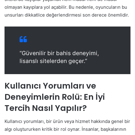
olmayan kayıplara yol açabilir. Bu nedenle, oyuncuların bu
unsurları dikkatlice değerlendirmesi son derece önemlidir.
“Güvenilir bir bahis deneyimi,
lisanslı sitelerden geçer.”
Kullanıcı Yorumları ve
Deneyimlerin Rolü: En İyi
Tercih Nasıl Yapılır?
Kullanıcı yorumları, bir ürün veya hizmet hakkında genel bir
algı oluştururken kritik bir rol oynar. İnsanlar, başkalarının