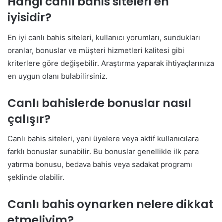
Hangi canlı bahis siteleri en
iyisidir?
En iyi canlı bahis siteleri, kullanıcı yorumları, sundukları
oranlar, bonuslar ve müşteri hizmetleri kalitesi gibi
kriterlere göre değişebilir. Araştırma yaparak ihtiyaçlarınıza
en uygun olanı bulabilirsiniz.
Canlı bahislerde bonuslar nasıl
çalışır?
Canlı bahis siteleri, yeni üyelere veya aktif kullanıcılara
farklı bonuslar sunabilir. Bu bonuslar genellikle ilk para
yatırma bonusu, bedava bahis veya sadakat programı
şeklinde olabilir.
Canlı bahis oynarken nelere dikkat
etmeliyim?