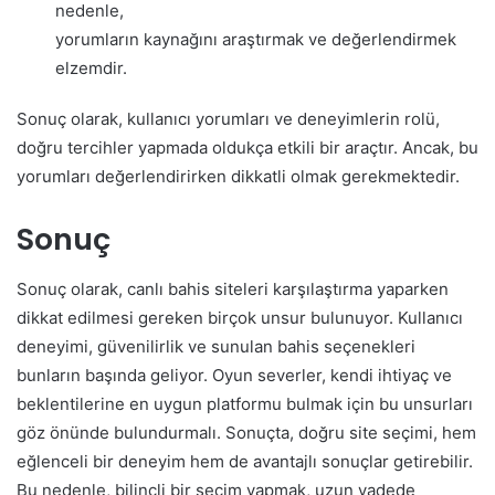
nedenle,
yorumların kaynağını araştırmak ve değerlendirmek
elzemdir.
Sonuç olarak, kullanıcı yorumları ve deneyimlerin rolü,
doğru tercihler yapmada oldukça etkili bir araçtır. Ancak, bu
yorumları değerlendirirken dikkatli olmak gerekmektedir.
Sonuç
Sonuç olarak, canlı bahis siteleri karşılaştırma yaparken
dikkat edilmesi gereken birçok unsur bulunuyor. Kullanıcı
deneyimi, güvenilirlik ve sunulan bahis seçenekleri
bunların başında geliyor. Oyun severler, kendi ihtiyaç ve
beklentilerine en uygun platformu bulmak için bu unsurları
göz önünde bulundurmalı. Sonuçta, doğru site seçimi, hem
eğlenceli bir deneyim hem de avantajlı sonuçlar getirebilir.
Bu nedenle, bilinçli bir seçim yapmak, uzun vadede