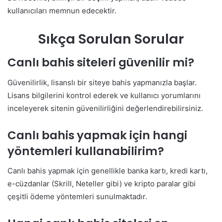
kullanıcıları memnun edecektir.
Sıkça Sorulan Sorular
Canlı bahis siteleri güvenilir mi?
Güvenilirlik, lisanslı bir siteye bahis yapmanızla başlar.
Lisans bilgilerini kontrol ederek ve kullanıcı yorumlarını
inceleyerek sitenin güvenilirliğini değerlendirebilirsiniz.
Canlı bahis yapmak için hangi
yöntemleri kullanabilirim?
Canlı bahis yapmak için genellikle banka kartı, kredi kartı,
e-cüzdanlar (Skrill, Neteller gibi) ve kripto paralar gibi
çeşitli ödeme yöntemleri sunulmaktadır.