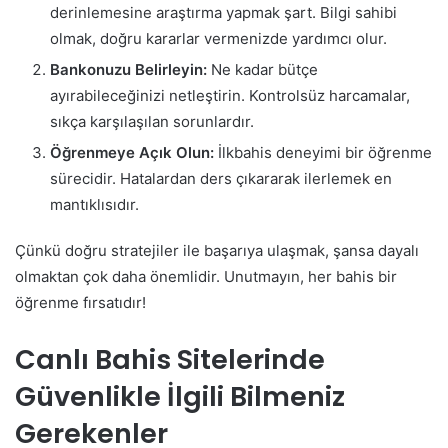
derinlemesine araştırma yapmak şart. Bilgi sahibi
olmak, doğru kararlar vermenizde yardımcı olur.
Bankonuzu Belirleyin:
Ne kadar bütçe
ayırabileceğinizi netleştirin. Kontrolsüz harcamalar,
sıkça karşılaşılan sorunlardır.
Öğrenmeye Açık Olun:
İlkbahis deneyimi bir öğrenme
sürecidir. Hatalardan ders çıkararak ilerlemek en
mantıklısıdır.
Çünkü doğru stratejiler ile başarıya ulaşmak, şansa dayalı
olmaktan çok daha önemlidir. Unutmayın, her bahis bir
öğrenme fırsatıdır!
Canlı Bahis Sitelerinde
Güvenlikle İlgili Bilmeniz
Gerekenler