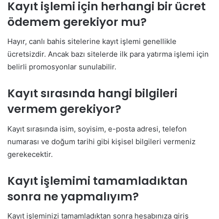
Kayıt işlemi için herhangi bir ücret
ödemem gerekiyor mu?
Hayır, canlı bahis sitelerine kayıt işlemi genellikle
ücretsizdir. Ancak bazı sitelerde ilk para yatırma işlemi için
belirli promosyonlar sunulabilir.
Kayıt sırasında hangi bilgileri
vermem gerekiyor?
Kayıt sırasında isim, soyisim, e-posta adresi, telefon
numarası ve doğum tarihi gibi kişisel bilgileri vermeniz
gerekecektir.
Kayıt işlemimi tamamladıktan
sonra ne yapmalıyım?
Kayıt işleminizi tamamladıktan sonra hesabınıza giriş