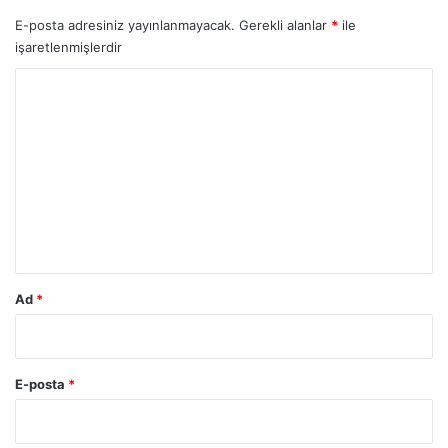
E-posta adresiniz yayınlanmayacak.
Gerekli alanlar
*
ile
işaretlenmişlerdir
Y
o
r
u
m
*
Ad
*
E-posta
*