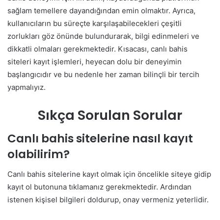
sağlam temellere dayandığından emin olmaktır. Ayrıca,
kullanıcıların bu süreçte karşılaşabilecekleri çeşitli
zorlukları göz önünde bulundurarak, bilgi edinmeleri ve
dikkatli olmaları gerekmektedir. Kısacası, canlı bahis
siteleri kayıt işlemleri, heyecan dolu bir deneyimin
başlangıcıdır ve bu nedenle her zaman bilinçli bir tercih
yapmalıyız.
Sıkça Sorulan Sorular
Canlı bahis sitelerine nasıl kayıt
olabilirim?
Canlı bahis sitelerine kayıt olmak için öncelikle siteye gidip
kayıt ol butonuna tıklamanız gerekmektedir. Ardından
istenen kişisel bilgileri doldurup, onay vermeniz yeterlidir.