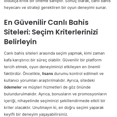
oldukça kritik bir öneme sahiptir. Sonuç olarak, canlı bahis
heyecanı ve strateji gerektiren bir oyun deneyimi sunar.
En Güvenilir Canlı Bahis
Siteleri: Seçim Kriterlerinizi
Belirleyin
Canlı bahis siteleri arasında seçim yapmak, kimi zaman
kafa karıştırıcı bir süreç olabilir. Güvenilir bir platform
tercih etmek, oyun deneyiminizi etkileyen en önemli
faktördür. Öncelikle,
lisans
durumu kontrol edilmeli ve
kullanıcı yorumları araştırılmalıdır. Ayrıca, sitedeki
ödemeler
ve müşteri hizmetleri de göz önünde
bulundurulmalıdır. Ayrıca, bonusların ve promosyonların
içeriği, nihayetinde seçiminizi şekillendirmede etkili bir
kriter olacaktır. Unutmayın ki, en doğru seçimi yaparak
keyifli bir deneyim yaşayabilirsiniz.