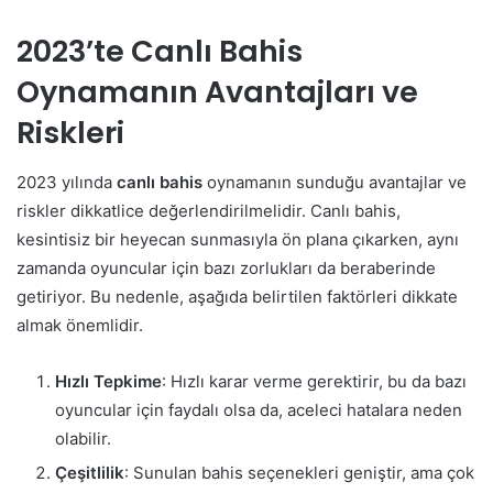
2023’te Canlı Bahis
Oynamanın Avantajları ve
Riskleri
2023 yılında
canlı bahis
oynamanın sunduğu avantajlar ve
riskler dikkatlice değerlendirilmelidir. Canlı bahis,
kesintisiz bir heyecan sunmasıyla ön plana çıkarken, aynı
zamanda oyuncular için bazı zorlukları da beraberinde
getiriyor. Bu nedenle, aşağıda belirtilen faktörleri dikkate
almak önemlidir.
Hızlı Tepkime
: Hızlı karar verme gerektirir, bu da bazı
oyuncular için faydalı olsa da, aceleci hatalara neden
olabilir.
Çeşitlilik
: Sunulan bahis seçenekleri geniştir, ama çok