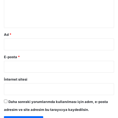
u
m
*
Ad
*
E-posta
*
İnternet sitesi
Daha sonraki yorumlarımda kullanılması için adım, e-posta
adresim ve site adresim bu tarayıcıya kaydedilsin.