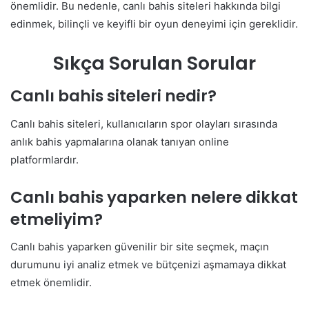
önemlidir. Bu nedenle, canlı bahis siteleri hakkında bilgi
edinmek, bilinçli ve keyifli bir oyun deneyimi için gereklidir.
Sıkça Sorulan Sorular
Canlı bahis siteleri nedir?
Canlı bahis siteleri, kullanıcıların spor olayları sırasında
anlık bahis yapmalarına olanak tanıyan online
platformlardır.
Canlı bahis yaparken nelere dikkat
etmeliyim?
Canlı bahis yaparken güvenilir bir site seçmek, maçın
durumunu iyi analiz etmek ve bütçenizi aşmamaya dikkat
etmek önemlidir.