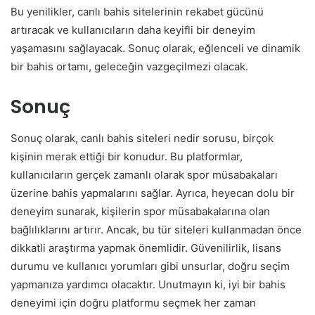
Bu yenilikler, canlı bahis sitelerinin rekabet gücünü
artıracak ve kullanıcıların daha keyifli bir deneyim
yaşamasını sağlayacak. Sonuç olarak, eğlenceli ve dinamik
bir bahis ortamı, geleceğin vazgeçilmezi olacak.
Sonuç
Sonuç olarak, canlı bahis siteleri nedir sorusu, birçok
kişinin merak ettiği bir konudur. Bu platformlar,
kullanıcıların gerçek zamanlı olarak spor müsabakaları
üzerine bahis yapmalarını sağlar. Ayrıca, heyecan dolu bir
deneyim sunarak, kişilerin spor müsabakalarına olan
bağlılıklarını artırır. Ancak, bu tür siteleri kullanmadan önce
dikkatli araştırma yapmak önemlidir. Güvenilirlik, lisans
durumu ve kullanıcı yorumları gibi unsurlar, doğru seçim
yapmanıza yardımcı olacaktır. Unutmayın ki, iyi bir bahis
deneyimi için doğru platformu seçmek her zaman