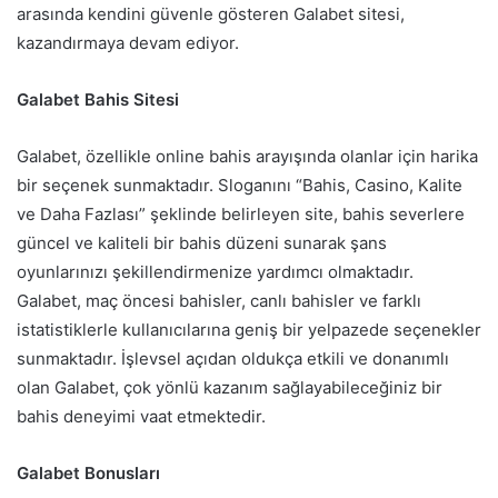
arasında kendini güvenle gösteren Galabet sitesi,
kazandırmaya devam ediyor.
Galabet Bahis Sitesi
Galabet, özellikle online bahis arayışında olanlar için harika
bir seçenek sunmaktadır. Sloganını “Bahis, Casino, Kalite
ve Daha Fazlası” şeklinde belirleyen site, bahis severlere
güncel ve kaliteli bir bahis düzeni sunarak şans
oyunlarınızı şekillendirmenize yardımcı olmaktadır.
Galabet, maç öncesi bahisler, canlı bahisler ve farklı
istatistiklerle kullanıcılarına geniş bir yelpazede seçenekler
sunmaktadır. İşlevsel açıdan oldukça etkili ve donanımlı
olan Galabet, çok yönlü kazanım sağlayabileceğiniz bir
bahis deneyimi vaat etmektedir.
Galabet Bonusları