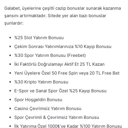
Galabet, üyelerine çeşitli cazip bonuslar sunarak kazanma
şansını artırmaktadır. Sitede yer alan bazı bonuslar
şunlardır:
%25 Slot Yatırım Bonusu
Çekim Sonrası Yatırımlarınıza %10 Kayıp Bonusu
%30 Spor Yatırım Bonusu (Freebet)
İki Faktörlü Doğrulamayı Aktif Et 25 TL Kazan
Yeni Üyelere Özel 50 Free Spin veya 20 TL Free Bet
%30 Kripto Yatırım Bonusu
E-Spor ve Sanal Spor Özel %25 Kayıp Bonusu
Spor Hoşgeldin Bonusu
Casino Çevrimsiz Yatırım Bonusu
Spor Çevrimli & Çevrimsiz Yatırım Bonusu
İlk Yatırıma Özel 1000₺’ye Kadar %100 Yatırım Bonusu