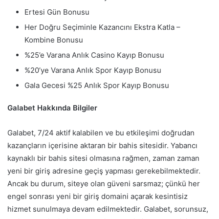
Ertesi Gün Bonusu
Her Doğru Seçiminle Kazancını Ekstra Katla –
Kombine Bonusu
%25’e Varana Anlık Casino Kayıp Bonusu
%20’ye Varana Anlık Spor Kayıp Bonusu
Gala Gecesi %25 Anlık Spor Kayıp Bonusu
Galabet Hakkında Bilgiler
Galabet, 7/24 aktif kalabilen ve bu etkileşimi doğrudan
kazançların içerisine aktaran bir bahis sitesidir. Yabancı
kaynaklı bir bahis sitesi olmasına rağmen, zaman zaman
yeni bir giriş adresine geçiş yapması gerekebilmektedir.
Ancak bu durum, siteye olan güveni sarsmaz; çünkü her
engel sonrası yeni bir giriş domaini açarak kesintisiz
hizmet sunulmaya devam edilmektedir. Galabet, sorunsuz,