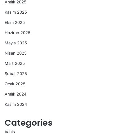
Aralık 2025
Kasım 2025
Ekim 2025
Haziran 2025
Mayıs 2025
Nisan 2025
Mart 2025
Şubat 2025
Ocak 2025
Aralık 2024
Kasım 2024
Categories
bahis