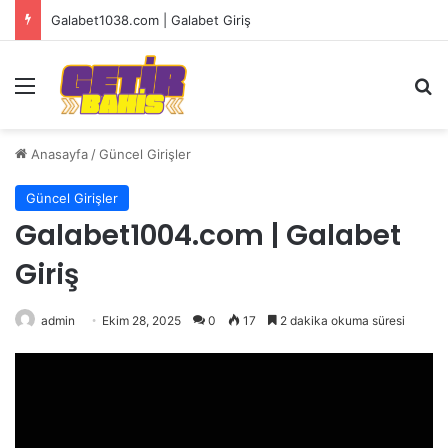
Galabet1038.com | Galabet Giriş
Menü
Ar
Anasayfa
/
Güncel Girişler
Güncel Girişler
Galabet1004.com | Galabet
Giriş
admin
Ekim 28, 2025
0
17
2 dakika okuma süresi