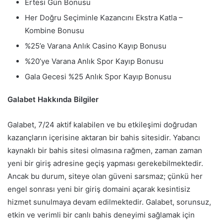
Ertesi Gün Bonusu
Her Doğru Seçiminle Kazancını Ekstra Katla –
Kombine Bonusu
%25’e Varana Anlık Casino Kayıp Bonusu
%20’ye Varana Anlık Spor Kayıp Bonusu
Gala Gecesi %25 Anlık Spor Kayıp Bonusu
Galabet Hakkında Bilgiler
Galabet, 7/24 aktif kalabilen ve bu etkileşimi doğrudan
kazançların içerisine aktaran bir bahis sitesidir. Yabancı
kaynaklı bir bahis sitesi olmasına rağmen, zaman zaman
yeni bir giriş adresine geçiş yapması gerekebilmektedir.
Ancak bu durum, siteye olan güveni sarsmaz; çünkü her
engel sonrası yeni bir giriş domaini açarak kesintisiz
hizmet sunulmaya devam edilmektedir. Galabet, sorunsuz,
etkin ve verimli bir canlı bahis deneyimi sağlamak için