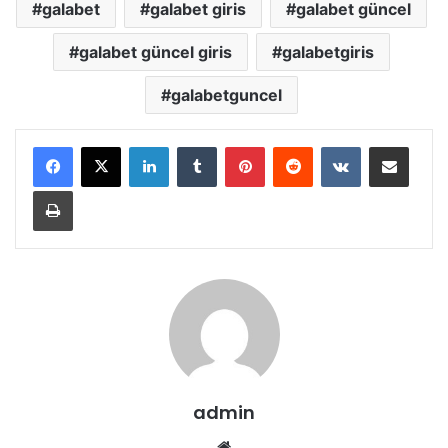
galabet
galabet giris
galabet güncel
galabet güncel giris
galabetgiris
galabetguncel
LinkedIn
Tumblr
Pinterest
Reddit
VKontakte
E-Posta ile paylaş
Yazdır
admin
Web