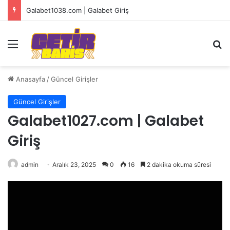
Galabet1038.com | Galabet Giriş
Menü
Ar
Anasayfa
/
Güncel Girişler
Güncel Girişler
Galabet1027.com | Galabet
Giriş
admin
Aralık 23, 2025
0
16
2 dakika okuma süresi