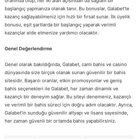
oranında olup, her iki alan açısından da sağlam bir
başlangıç yapmanıza olanak tanır. Bu bonuslar, Galabet’te
kazanç sağlayabilmeniz için hızlı bir fırsat sunar. İlk üyelik
bonusu, eşit şartlarda bir başlangıç yaparak verimli
kazançlar elde etmenize yardımcı olacaktır.
Genel Değerlendirme
Genel olarak bakıldığında, Galabet, canlı bahis ve casino
dünyasında size birçok olanak sunan güvenilir bir bahis
sitesidir. Başarılı oranlar, etkin promosyonlar ve geniş
bahis seçenekleri ile Galabet, her zaman dinamik ve
kazançlı bir deneyim sağlar. Bu siteyi denemeniz, kazançlı
ve verimli bir bahis süreci için doğru adım olacaktır. Ayrıca,
Galabet’in sunduğu güvenilir altyapı ve lisans sayesinde,
her zaman güvenli bir ortamda bahis yapabilirsiniz.