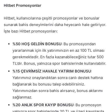
Hitbet Promosyonlar
Hitbet, kullanıcılarına çeşitli promosyonlar ve bonuslar
sunarak bahis deneyimlerini daha heyecanlı hale getiriyor.
İşte bazı Hitbet promosyonları:
%50 HOŞ GELDİN BONUSU
: Bu promosyondan
yararlanmak için ilk yatırımınızın en az 100 TL olması
gerekmektedir. En fazla kazanabileceğiniz tutar 500
TL’dir. Bonus, yalnızca spor bahislerinde kullanılabilir.
%15 ÇEVRİMSİZ HAVALE YATIRIM BONUSU
:
Yatırımınız onaylandıktan sonra canlı destek hattına
bağlanarak bu bonusu talep edebilirsiniz.
Yatırımınızdan sonra bahis alırsanız, bonus aktarımı
sağlanmaz.
%20 ANLIK SPOR KAYIP BONUSU
: Bu promosyon
yalnızca spor bahislerinde 20 TL ve üzeri kayıplarda