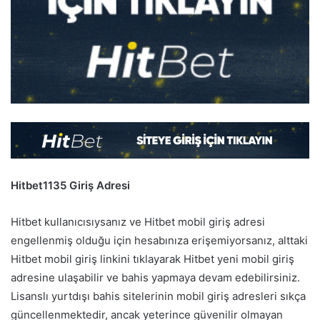
Hitbet1135 Giriş Adresi
Hitbet kullanıcısıysanız ve Hitbet mobil giriş adresi
engellenmiş olduğu için hesabınıza erişemiyorsanız, alttaki
Hitbet mobil giriş linkini tıklayarak Hitbet yeni mobil giriş
adresine ulaşabilir ve bahis yapmaya devam edebilirsiniz.
Lisanslı yurtdışı bahis sitelerinin mobil giriş adresleri sıkça
güncellenmektedir, ancak yeterince güvenilir olmayan