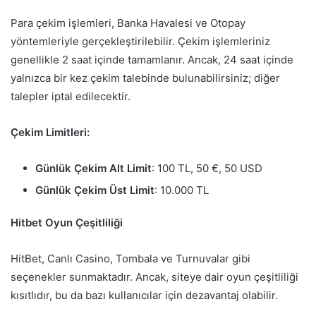
Para çekim işlemleri, Banka Havalesi ve Otopay
yöntemleriyle gerçekleştirilebilir. Çekim işlemleriniz
genellikle 2 saat içinde tamamlanır. Ancak, 24 saat içinde
yalnızca bir kez çekim talebinde bulunabilirsiniz; diğer
talepler iptal edilecektir.
Çekim Limitleri:
Günlük Çekim Alt Limit
: 100 TL, 50 €, 50 USD
Günlük Çekim Üst Limit
: 10.000 TL
Hitbet Oyun Çeşitliliği
HitBet, Canlı Casino, Tombala ve Turnuvalar gibi
seçenekler sunmaktadır. Ancak, siteye dair oyun çeşitliliği
kısıtlıdır, bu da bazı kullanıcılar için dezavantaj olabilir.