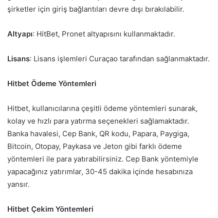
şirketler için giriş bağlantıları devre dışı bırakılabilir.
Altyapı
: HitBet, Pronet altyapısını kullanmaktadır.
Lisans
: Lisans işlemleri Curaçao tarafından sağlanmaktadır.
Hitbet Ödeme Yöntemleri
Hitbet, kullanıcılarına çeşitli ödeme yöntemleri sunarak,
kolay ve hızlı para yatırma seçenekleri sağlamaktadır.
Banka havalesi, Cep Bank, QR kodu, Papara, Paygiga,
Bitcoin, Otopay, Paykasa ve Jeton gibi farklı ödeme
yöntemleri ile para yatırabilirsiniz. Cep Bank yöntemiyle
yapacağınız yatırımlar, 30-45 dakika içinde hesabınıza
yansır.
Hitbet Çekim Yöntemleri