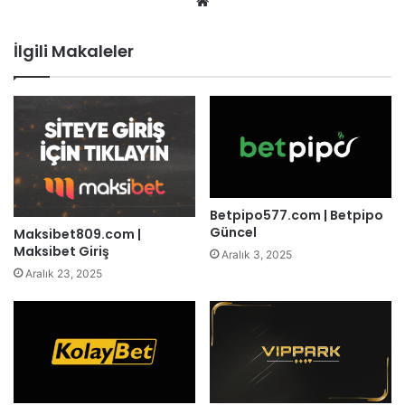
Web
sitesi
İlgili Makaleler
Betpipo577.com | Betpipo
Güncel
Maksibet809.com |
Maksibet Giriş
Aralık 3, 2025
Aralık 23, 2025