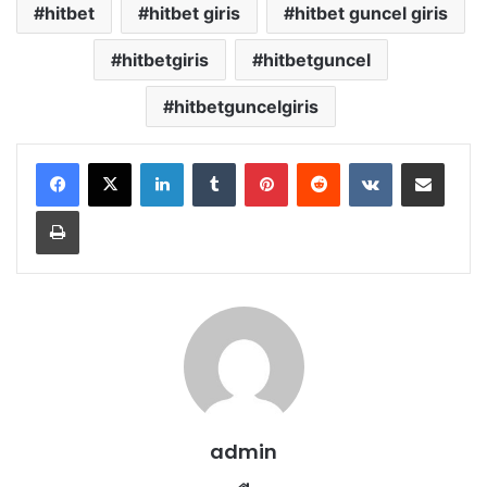
hitbet
hitbet giris
hitbet guncel giris
hitbetgiris
hitbetguncel
hitbetguncelgiris
LinkedIn
Tumblr
Pinterest
Reddit
VKontakte
E-Posta ile paylaş
Yazdır
admin