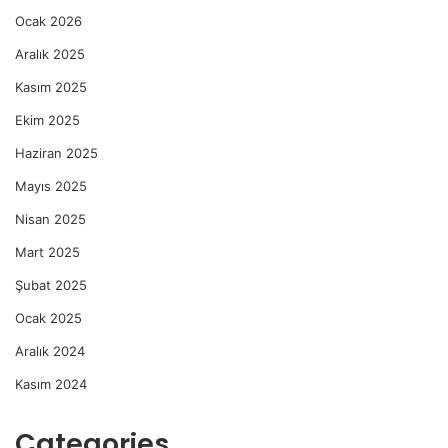
Ocak 2026
Aralık 2025
Kasım 2025
Ekim 2025
Haziran 2025
Mayıs 2025
Nisan 2025
Mart 2025
Şubat 2025
Ocak 2025
Aralık 2024
Kasım 2024
Categories