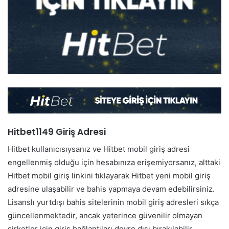
Hitbet1149 Giriş Adresi
Hitbet kullanıcısıysanız ve Hitbet mobil giriş adresi
engellenmiş olduğu için hesabınıza erişemiyorsanız, alttaki
Hitbet mobil giriş linkini tıklayarak Hitbet yeni mobil giriş
adresine ulaşabilir ve bahis yapmaya devam edebilirsiniz.
Lisanslı yurtdışı bahis sitelerinin mobil giriş adresleri sıkça
güncellenmektedir, ancak yeterince güvenilir olmayan
şirketler için giriş bağlantıları devre dışı bırakılabilir.