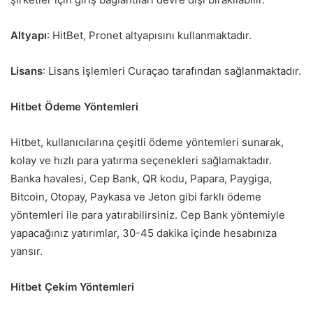
Altyapı
: HitBet, Pronet altyapısını kullanmaktadır.
Lisans
: Lisans işlemleri Curaçao tarafından sağlanmaktadır.
Hitbet Ödeme Yöntemleri
Hitbet, kullanıcılarına çeşitli ödeme yöntemleri sunarak,
kolay ve hızlı para yatırma seçenekleri sağlamaktadır.
Banka havalesi, Cep Bank, QR kodu, Papara, Paygiga,
Bitcoin, Otopay, Paykasa ve Jeton gibi farklı ödeme
yöntemleri ile para yatırabilirsiniz. Cep Bank yöntemiyle
yapacağınız yatırımlar, 30-45 dakika içinde hesabınıza
yansır.
Hitbet Çekim Yöntemleri