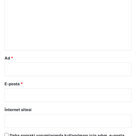
o
r
u
m
*
Ad
*
E-posta
*
İnternet sitesi
Daha sonraki yorumlarımda kullanılması için adım, e-posta