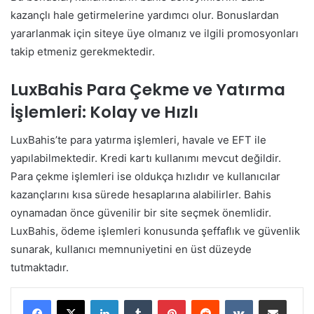
kazançlı hale getirmelerine yardımcı olur. Bonuslardan
yararlanmak için siteye üye olmanız ve ilgili promosyonları
takip etmeniz gerekmektedir.
LuxBahis Para Çekme ve Yatırma
İşlemleri: Kolay ve Hızlı
LuxBahis’te para yatırma işlemleri, havale ve EFT ile
yapılabilmektedir. Kredi kartı kullanımı mevcut değildir.
Para çekme işlemleri ise oldukça hızlıdır ve kullanıcılar
kazançlarını kısa sürede hesaplarına alabilirler. Bahis
oynamadan önce güvenilir bir site seçmek önemlidir.
LuxBahis, ödeme işlemleri konusunda şeffaflık ve güvenlik
sunarak, kullanıcı memnuniyetini en üst düzeyde
tutmaktadır.
LinkedIn
Tumblr
Pinterest
Reddit
VKontakte
E-Posta ile paylaş