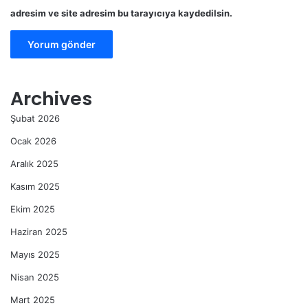
adresim ve site adresim bu tarayıcıya kaydedilsin.
Archives
Şubat 2026
Ocak 2026
Aralık 2025
Kasım 2025
Ekim 2025
Haziran 2025
Mayıs 2025
Nisan 2025
Mart 2025