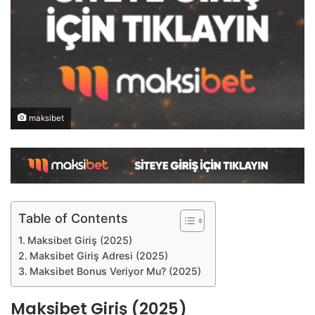
maksibet
Table of Contents
Maksibet Giriş (2025)
Maksibet Giriş Adresi (2025)
Maksibet Bonus Veriyor Mu? (2025)
Maksibet Giriş (2025)