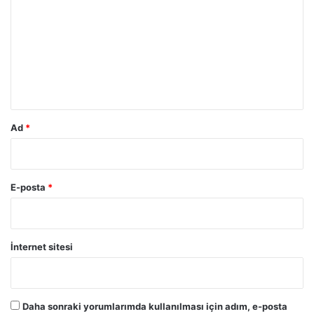
r
u
m
*
Ad
*
E-posta
*
İnternet sitesi
Daha sonraki yorumlarımda kullanılması için adım, e-posta