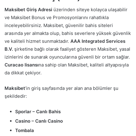
Maksibet Giriş Adresi
üzerinden siteye kolayca ulaşabilir
ve Maksibet Bonus ve Promosyonlarını rahatlıkla
inceleyebilirsiniz. Maksibet, güvenilir bahis siteleri
arasında yer almakta olup, bahis severlere yüksek güvenlik
ve kaliteli hizmet sunmaktadır.
AAA Integrated Services
B.V.
şirketine bağlı olarak faaliyet gösteren Maksibet, yasal
izinlerini de sunarak oyuncularına güvenli bir ortam sağlar.
Curacao lisansı
na sahip olan Maksibet, kaliteli altyapısıyla
da dikkat çekiyor.
Maksibet
’in giriş sayfasında yer alan ana bölümler şu
şekildedir:
Sporlar – Canlı Bahis
Casino – Canlı Casino
Tombala