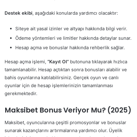
Destek ekibi
, aşağıdaki konularda yardımcı olacaktır:
Siteye ait yasal izinler ve altyapı hakkında bilgi verir.
Ödeme yöntemleri ve limitler hakkında detaylar sunar.
Hesap açma ve bonuslar hakkında rehberlik sağlar.
Hesap açma işlemi,
“Kayıt Ol”
butonuna tıklayarak hızlıca
tamamlanabilir. Hesap açtıktan sonra bonusları alabilir ve
bahis oyunlarına katılabilirsiniz. Gerçek oyun ve canlı
oyunlar için de hesap işlemlerinizin tamamlanması
gerekmektedir.
Maksibet Bonus Veriyor Mu? (2025)
Maksibet, oyuncularına çeşitli promosyonlar ve bonuslar
sunarak kazançlarını artırmalarına yardımcı olur. Üyelik