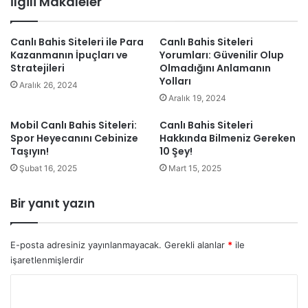
İlgili Makaleler
Canlı Bahis Siteleri ile Para
Canlı Bahis Siteleri
Kazanmanın İpuçları ve
Yorumları: Güvenilir Olup
Stratejileri
Olmadığını Anlamanın
Yolları
Aralık 26, 2024
Aralık 19, 2024
Mobil Canlı Bahis Siteleri:
Canlı Bahis Siteleri
Spor Heyecanını Cebinize
Hakkında Bilmeniz Gereken
Taşıyın!
10 Şey!
Şubat 16, 2025
Mart 15, 2025
Bir yanıt yazın
E-posta adresiniz yayınlanmayacak.
Gerekli alanlar
*
ile
işaretlenmişlerdir
Y
o