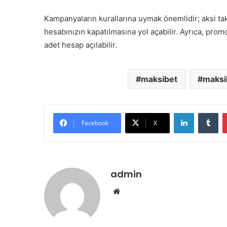
Kampanyaların kurallarına uymak önemlidir; aksi ta
hesabınızın kapatılmasına yol açabilir. Ayrıca, prom
adet hesap açılabilir.
maksibet
maksi
LinkedIn
Tu
Facebook
X
admin
Web
sitesi