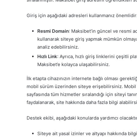
Giriş için aşağıdaki adresleri kullanmanız önemlidir
Resmi Domain
: Maksibet’in güncel ve resmi ad
kullanarak siteye giriş yapmak mümkün olmayaca
analiz edebilirsiniz.
Hızlı Link
: Ayrıca, hızlı giriş linklerini çeşitli 
Maksibet’e kolayca ulaşabilirsiniz.
İlk etapta cihazınızın internete bağlı olması gerekt
mobil sürüm üzerinden siteye erişebilirsiniz. Mobil 
sayfasında tüm hizmetler sıralandığı için siteyi ta
faydalanarak, site hakkında daha fazla bilgi alabilirsi
Destek ekibi, aşağıdaki konularda yardımcı olacaktı
Siteye ait yasal izinler ve altyapı hakkında bilgi