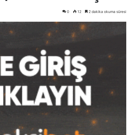
0
12
2 dakika okuma süresi