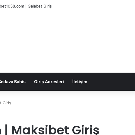
bet1038.com | Galabet Giriş
Bedava Bahis
Giriş Adresleri
İletişim
 Giriş
| Maksibet Giriş