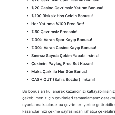
%20 Casino Çevrimsiz Yatırım Bonusu!
%100 Risksiz Hoş Geldin Bonusu!
Her Yatırıma %100 Free Bet!
%50 Çevrimsiz Freespin!
%30’a Varan Spor Kayıp Bonusu!
%30’a Varan Casino Kayıp Bonusu!
Sınırsız Sayıda Çekim Yapabilirsiniz!
Çekimini Paylaş, Free Bet Kazan!
MaksiÇark ile Her Gün Bonus!
CASH OUT (Bahis Bozdur) İmkanı!
Bu bonusları kullanarak kazancınızı katlayabilirsin
çekebilmeniz için çevrimleri tamamlamanız gerekmek
oyunlarına katılarak bu çevrimleri yerine getirebili
kazançlarınızı çekme sayfasından rahatça çekebilirs