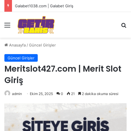
Galabet1038.com | Galabet Giriş
Menü
Ar
Anasayfa
/
Güncel Girişler
Güncel Girişler
Meritslot427.com | Merit Slot
Giriş
admin
Ekim 25, 2025
0
21
2 dakika okuma süresi