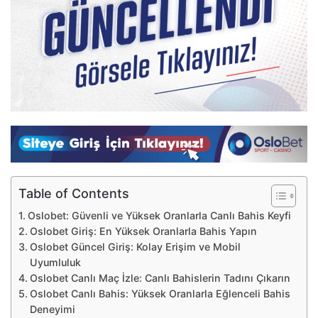
Table of Contents
Oslobet: Güvenli ve Yüksek Oranlarla Canlı Bahis Keyfi
Oslobet Giriş: En Yüksek Oranlarla Bahis Yapın
Oslobet Güncel Giriş: Kolay Erişim ve Mobil
Uyumluluk
Oslobet Canlı Maç İzle: Canlı Bahislerin Tadını Çıkarın
Oslobet Canlı Bahis: Yüksek Oranlarla Eğlenceli Bahis
Deneyimi