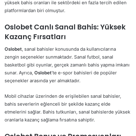
yüksek bahis oranları ile sektördeki en fazla tercih edilen
platformlardan biri olmuştur.
Oslobet Canlı Sanal Bahis: Yüksek
Kazanç Fırsatları
Oslobet
, sanal bahisler konusunda da kullanıcılarına
zengin seçenekler sunmaktadır. Sanal futbol, sanal
basketbol gibi oyunlar, gerçek zamanlı bahis yapma imkanı
sunar. Ayrıca,
Oslobet
’te e-spor bahisleri de popüler
seçenekler arasında yer almaktadır.
Mobil cihazlar üzerinden de erişilebilen sanal bahisler,
bahis severlerin eğlenceli bir şekilde kazanç elde
etmelerini sağlar. Bahis tutkunları, sanal bahislerde yüksek
oranlarla kazanç sağlama fırsatına sahiptir.