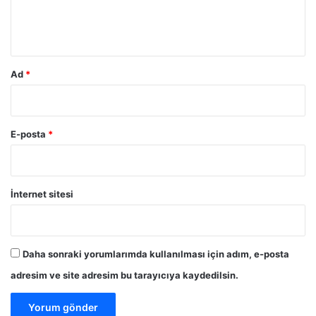
m
*
Ad
*
E-posta
*
İnternet sitesi
Daha sonraki yorumlarımda kullanılması için adım, e-posta
adresim ve site adresim bu tarayıcıya kaydedilsin.