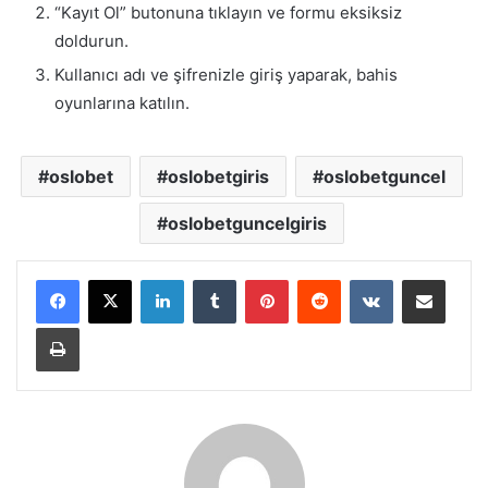
“Kayıt Ol” butonuna tıklayın ve formu eksiksiz
doldurun.
Kullanıcı adı ve şifrenizle giriş yaparak, bahis
oyunlarına katılın.
oslobet
oslobetgiris
oslobetguncel
oslobetguncelgiris
LinkedIn
Tumblr
Pinterest
Reddit
VKontakte
E-Posta ile paylaş
Yazdır