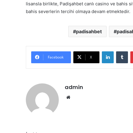
lisansla birlikte, Padişahbet canlı casino ve bahis s
bahis severlerin tercihi olmaya devam etmektedir.
padisahbet
padisa
LinkedIn
Tu
Facebook
X
admin
Web
sitesi