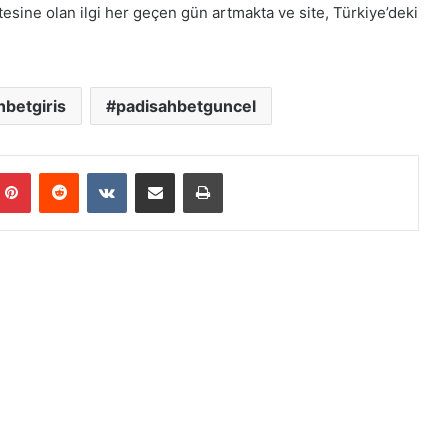
itesine olan ilgi her geçen gün artmakta ve site, Türkiye’deki
hbetgiris
padisahbetguncel
mblr
Pinterest
Reddit
VKontakte
E-Posta ile paylaş
Yazdır