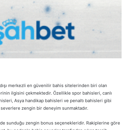
ışı merkezli en güvenilir bahis sitelerinden biri olan
nin ilgisini çekmektedir. Özellikle spor bahisleri, canlı
hisleri, Asya handikap bahisleri ve penaltı bahisleri gibi
s severlere zengin bir deneyim sunmaktadır.
i de sunduğu zengin bonus seçenekleridir. Rakiplerine göre