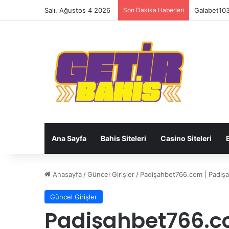
Salı, Ağustos 4 2026
Son Dakika Haberleri
Galabet103
Ana Sayfa
Bahis Siteleri
Casino Siteleri
Anasayfa
/
Güncel Girişler
/
Padişahbet766.com | Padişa
Güncel Girişler
Padişahbet766.c