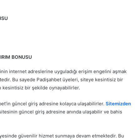
USU
IRIM BONUSU
rinin internet adreslerine uyguladığı erişim engelini aşmak
tedir. Bu sayede Padişahbet üyeleri, siteye kesintisiz bir
kesintisiz bir şekilde oynayabilirler.
t’in güncel giriş adresine kolayca ulaşabilirler.
Sitemizden
sitesinin güncel giriş adresine anında ulaşabilir ve bahis
ayesinde güvenilir hizmet sunmaya devam etmektedir. Bu