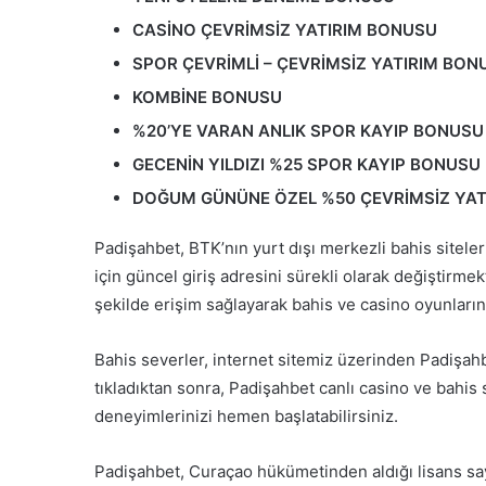
CASİNO ÇEVRİMSİZ YATIRIM BONUSU
SPOR ÇEVRİMLİ – ÇEVRİMSİZ YATIRIM BON
KOMBİNE BONUSU
%20’YE VARAN ANLIK SPOR KAYIP BONUSU
GECENİN YILDIZI %25 SPOR KAYIP BONUSU
DOĞUM GÜNÜNE ÖZEL %50 ÇEVRİMSİZ YAT
Padişahbet, BTK’nın yurt dışı merkezli bahis sitele
için güncel giriş adresini sürekli olarak değiştirmek
şekilde erişim sağlayarak bahis ve casino oyunlarını 
Bahis severler, internet sitemiz üzerinden Padişahbe
tıkladıktan sonra, Padişahbet canlı casino ve bahis 
deneyimlerinizi hemen başlatabilirsiniz.
Padişahbet, Curaçao hükümetinden aldığı lisans s