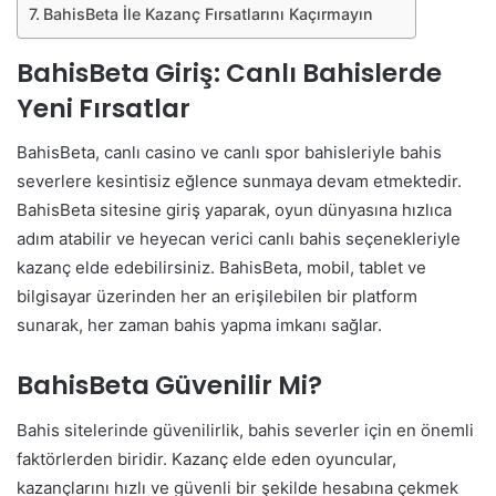
BahisBeta İle Kazanç Fırsatlarını Kaçırmayın
BahisBeta Giriş: Canlı Bahislerde
Yeni Fırsatlar
BahisBeta, canlı casino ve canlı spor bahisleriyle bahis
severlere kesintisiz eğlence sunmaya devam etmektedir.
BahisBeta sitesine giriş yaparak, oyun dünyasına hızlıca
adım atabilir ve heyecan verici canlı bahis seçenekleriyle
kazanç elde edebilirsiniz. BahisBeta, mobil, tablet ve
bilgisayar üzerinden her an erişilebilen bir platform
sunarak, her zaman bahis yapma imkanı sağlar.
BahisBeta Güvenilir Mi?
Bahis sitelerinde güvenilirlik, bahis severler için en önemli
faktörlerden biridir. Kazanç elde eden oyuncular,
kazançlarını hızlı ve güvenli bir şekilde hesabına çekmek