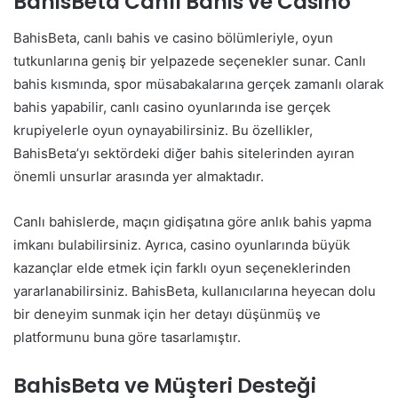
BahisBeta Canlı Bahis ve Casino
BahisBeta, canlı bahis ve casino bölümleriyle, oyun
tutkunlarına geniş bir yelpazede seçenekler sunar. Canlı
bahis kısmında, spor müsabakalarına gerçek zamanlı olarak
bahis yapabilir, canlı casino oyunlarında ise gerçek
krupiyelerle oyun oynayabilirsiniz. Bu özellikler,
BahisBeta’yı sektördeki diğer bahis sitelerinden ayıran
önemli unsurlar arasında yer almaktadır.
Canlı bahislerde, maçın gidişatına göre anlık bahis yapma
imkanı bulabilirsiniz. Ayrıca, casino oyunlarında büyük
kazançlar elde etmek için farklı oyun seçeneklerinden
yararlanabilirsiniz. BahisBeta, kullanıcılarına heyecan dolu
bir deneyim sunmak için her detayı düşünmüş ve
platformunu buna göre tasarlamıştır.
BahisBeta ve Müşteri Desteği