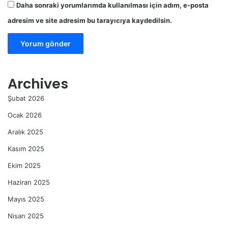
Daha sonraki yorumlarımda kullanılması için adım, e-posta
adresim ve site adresim bu tarayıcıya kaydedilsin.
Archives
Şubat 2026
Ocak 2026
Aralık 2025
Kasım 2025
Ekim 2025
Haziran 2025
Mayıs 2025
Nisan 2025