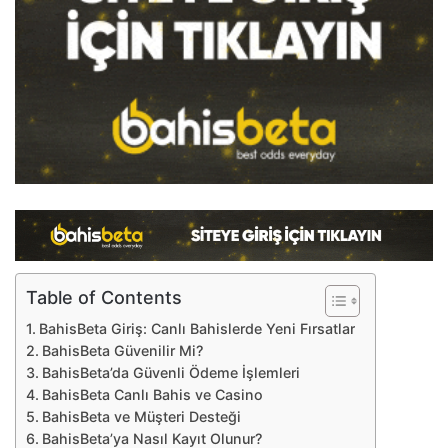
Table of Contents
BahisBeta Giriş: Canlı Bahislerde Yeni Fırsatlar
BahisBeta Güvenilir Mi?
BahisBeta’da Güvenli Ödeme İşlemleri
BahisBeta Canlı Bahis ve Casino
BahisBeta ve Müşteri Desteği
BahisBeta’ya Nasıl Kayıt Olunur?