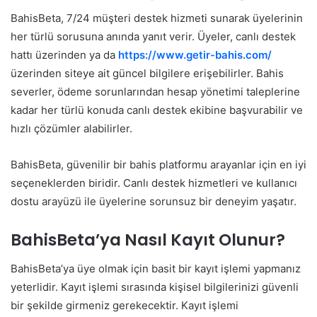
BahisBeta, 7/24 müşteri destek hizmeti sunarak üyelerinin
her türlü sorusuna anında yanıt verir. Üyeler, canlı destek
hattı üzerinden ya da
https://www.getir-bahis.com/
üzerinden siteye ait güncel bilgilere erişebilirler. Bahis
severler, ödeme sorunlarından hesap yönetimi taleplerine
kadar her türlü konuda canlı destek ekibine başvurabilir ve
hızlı çözümler alabilirler.
BahisBeta, güvenilir bir bahis platformu arayanlar için en iyi
seçeneklerden biridir. Canlı destek hizmetleri ve kullanıcı
dostu arayüzü ile üyelerine sorunsuz bir deneyim yaşatır.
BahisBeta’ya Nasıl Kayıt Olunur?
BahisBeta’ya üye olmak için basit bir kayıt işlemi yapmanız
yeterlidir. Kayıt işlemi sırasında kişisel bilgilerinizi güvenli
bir şekilde girmeniz gerekecektir. Kayıt işlemi