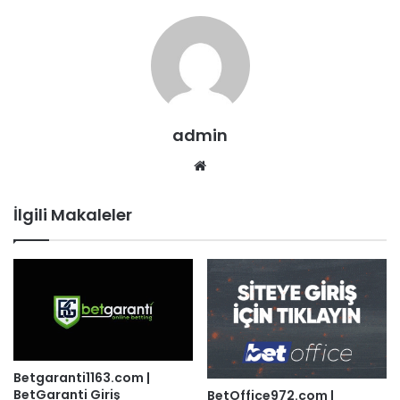
admin
Web
sitesi
İlgili Makaleler
Betgaranti1163.com |
BetGaranti Giriş
BetOffice972.com |