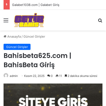
Galabet1038.com | Galabet Giriş
Menü
Ar
Anasayfa
/
Güncel Girişler
Güncel Girişler
Bahisbeta625.com |
BahisBeta Giriş
admin
Kasım 22, 2025
0
11
2 dakika okuma süresi