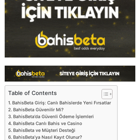
Table of Contents
BahisBeta Giriş: Canlı Bahislerde Yeni Fırsatlar
BahisBeta Güvenilir Mi?
BahisBeta’da Güvenli Ödeme İşlemleri
BahisBeta Canlı Bahis ve Casino
BahisBeta ve Müşteri Desteği
BahisBeta’ya Nasıl Kayıt Olunur?