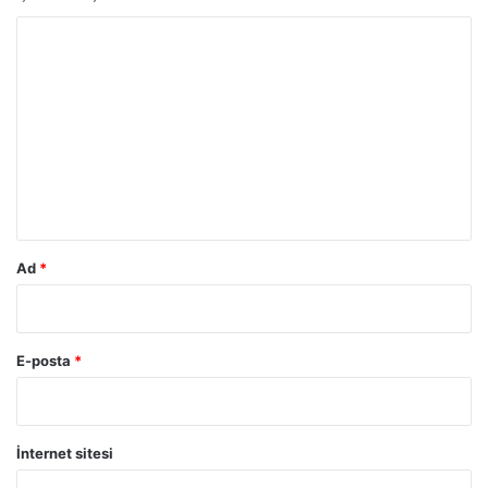
Y
o
r
u
m
*
Ad
*
E-posta
*
İnternet sitesi