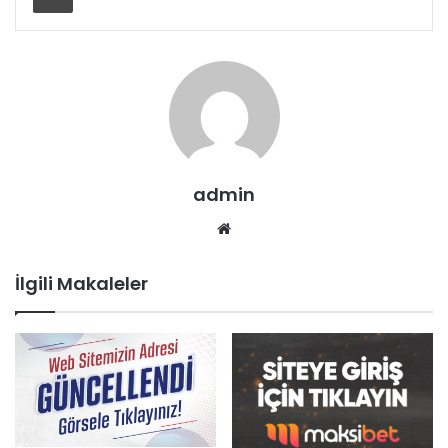
admin
Web
sitesi
İlgili Makaleler