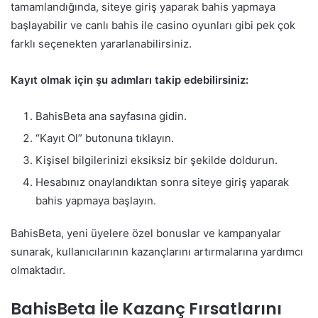
tamamlandığında, siteye giriş yaparak bahis yapmaya
başlayabilir ve canlı bahis ile casino oyunları gibi pek çok
farklı seçenekten yararlanabilirsiniz.
Kayıt olmak için şu adımları takip edebilirsiniz:
BahisBeta ana sayfasına gidin.
“Kayıt Ol” butonuna tıklayın.
Kişisel bilgilerinizi eksiksiz bir şekilde doldurun.
Hesabınız onaylandıktan sonra siteye giriş yaparak
bahis yapmaya başlayın.
BahisBeta, yeni üyelere özel bonuslar ve kampanyalar
sunarak, kullanıcılarının kazançlarını artırmalarına yardımcı
olmaktadır.
BahisBeta İle Kazanç Fırsatlarını